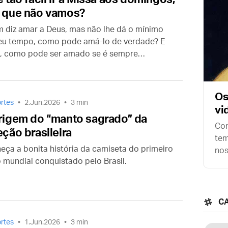
 que não vamos?
 diz amar a Deus, mas não lhe dá o mínimo
eu tempo, como pode amá-lo de verdade? E
, como pode ser amado se é sempre
erido — por uma viagem, por uma visita, por
hora a mais de sono, por um jogo de futebol?
Os
rtes
2.Jun.2026
3 min
vi
rigem do “manto sagrado” da
Com
eção brasileira
tem
eça a bonita história da camiseta do primeiro
nos
o mundial conquistado pelo Brasil.
tex
Roy
C
rtes
1.Jun.2026
3 min