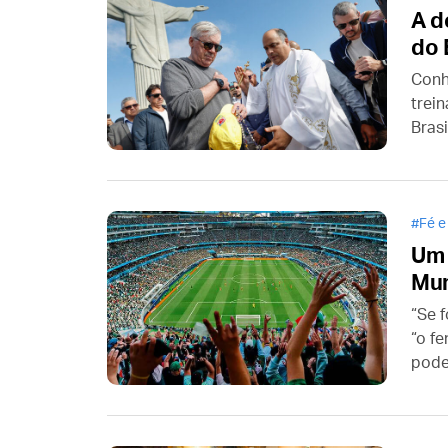
A d
do 
Conh
trei
Bras
Fé e
Um 
Mu
“Se f
“o f
pode
entr