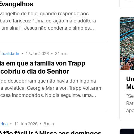
Evangelhos
sim
não
vangelho de hoje, quando responde aos
dis
ibas e fariseus: “Uma geração má e adúltera
 um sinal”, Jesus não condena o simples
jo de compreender. O problema não está em
r um sinal, mas na disposição interior com que
 pedido.
ritualidade
17.Jun.2026
31 min
ia em que a família von Trapp
cobriu o dia do Senhor
Um
do descobriram que não havia domingo na
M
ia soviética, Georg e Maria von Trapp voltaram
 casa incomodados. No dia seguinte, uma
“Se
unta feita a um sacerdote amigo mudaria para
Rat
re a vida de toda a sua família.
apa
que
rina
11.Jun.2026
8 min
é tão fácil ir à Missa aos domingos,