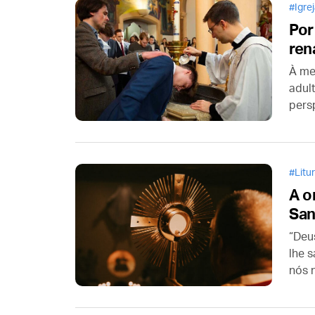
Igre
Por
ren
À me
adul
pers
um r
tem 
Litu
A o
San
“Deu
lhe 
nós 
feit
Mas 