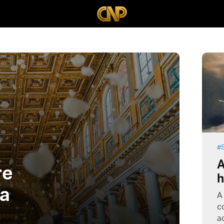
A
re
h
a
A
c
a