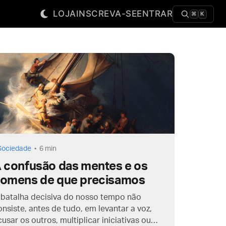
LOJA
INSCREVA-SE
ENTRAR
⌘
K
Sociedade
6 min
 confusão das mentes e os
omens de que precisamos
 batalha decisiva do nosso tempo não
onsiste, antes de tudo, em levantar a voz,
cusar os outros, multiplicar iniciativas ou