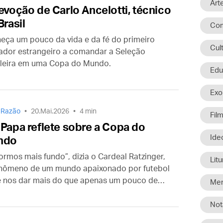
Art
evoção de Carlo Ancelotti, técnico
Brasil
Com
eça um pouco da vida e da fé do primeiro
Cul
nador estrangeiro a comandar a Seleção
ileira em uma Copa do Mundo.
Edu
Exo
 Razão
20.Mai.2026
4 min
Fil
Papa reflete sobre a Copa do
Ide
ndo
ormos mais fundo”, dizia o Cardeal Ratzinger,
Litu
enômeno de um mundo apaixonado por futebol
 nos dar mais do que apenas um pouco de
Men
etenimento”.
Not