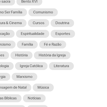
e sacra
Bento XVI
o Ser Família
Comunismo
tura & Cinema
Cursos
Doutrina
cação
Espiritualidade
Esportes
rcismo
Família
Fé e Razão
mes
História
História da Igreja
ologia
Igreja Católica
Literatura
rgia
Marxismo
sagem de Natal
Música
as Bíblicas
Notícias