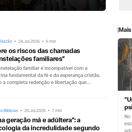
a
C
i
e
Mais
 Razão
24.Jul.2026
6 min
re os riscos das chamadas
nstelações familiares”
onstelação familiar é incompatível com a
rina fundamental da fé e da esperança cristãs,
 a completa redenção e libertação que
ntramos em Cristo… A única salvação chama-
sus Cristo.”
“U
ps
s Bíblicas
20.Jul.2026
7 min
se
No 
a geração má e adúltera”: a
esc
cologia da incredulidade segundo
adú