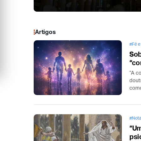
Artigos
Fé e
Sob
“co
“A c
dout
como
enco
se Je
Nota
“Um
psi