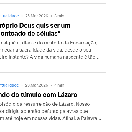
m rapaz se converteu alguns anos atrás — e foi
ar-se monge trapista.
ritualidade
25.Mar.2026
6 min
róprio Deus quis ser um
ontoado de células”
 alguém, diante do mistério da Encarnação,
 negar a sacralidade da vida, desde o seu
eiro instante? A vida humana nascente é tão
ada para Deus que Ele próprio fez-se um
ituro. Sim, Deus entrou na história! E como um
ião, por amor a mim!
ritualidade
23.Mar.2026
4 min
ndo do túmulo com Lázaro
pisódio da ressurreição de Lázaro, Nosso
or dirigiu ao então defunto palavras que
m até hoje em nossas vidas. Afinal, a Palavra
eus é viva e eficaz. Ela transpõe o tempo para