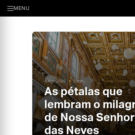
MENU
4.Ago.2026
3 min
As pétalas que
lembram o milag
de Nossa Senhor
das Neves