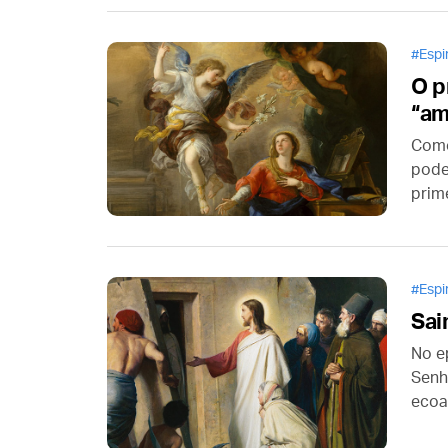
jove
torn
Espi
O p
“am
Como
pode
prim
sagr
nasc
embr
Espi
Sai
No e
Senh
ecoa
de D