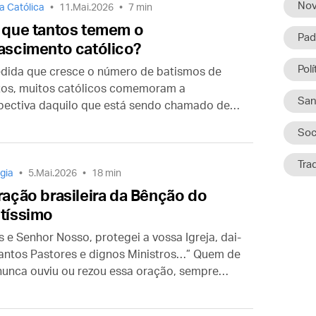
Nov
ja Católica
11.Mai.2026
7 min
 que tantos temem o
Pad
ascimento católico?
Polí
dida que cresce o número de batismos de
tos, muitos católicos comemoram a
San
pectiva daquilo que está sendo chamado de
enascimento silencioso. Mas o fato também
Soc
sido motivo de grande perplexidade.
Tra
rgia
5.Mai.2026
18 min
ração brasileira da Bênção do
tíssimo
s e Senhor Nosso, protegei a vossa Igreja, dai-
santos Pastores e dignos Ministros…” Quem de
nunca ouviu ou rezou essa oração, sempre
a após a Bênção do Santíssimo Sacramento?
você sabia que essa oração só existe no