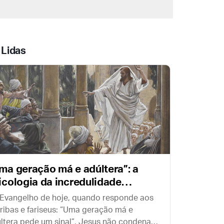
limentar campanhas nas redes sociais.
onsiste em reconstruir homens
nteriormente ordenados, capazes de
studo e oração.
 Lidas
ma geração má e adúltera”: a
icologia da incredulidade
gundo os Evangelhos
Evangelho de hoje, quando responde aos
ribas e fariseus: “Uma geração má e
ltera pede um sinal”, Jesus não condena o