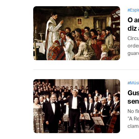
Brasi
Espi
O a
diz
Circ
orde
guar
sem 
isso 
Dedu
devo
Mús
Gus
sen
No fi
“A R
clam
mort