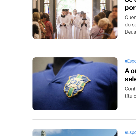
por
Quem
do s
Deus
pret
uma 
Espo
A o
sel
Conh
títul
Espo