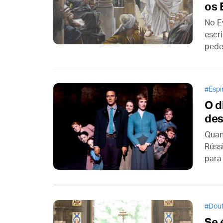
os 
No E
escr
pede
dese
pedi
ele é
Espi
O d
des
Quan
Rúss
para
perg
semp
Dout
Se 