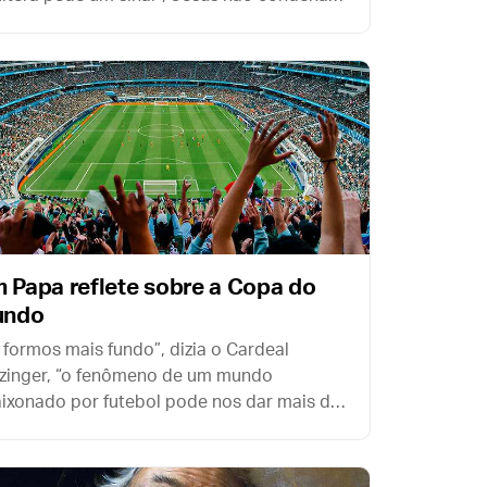
ples desejo de compreender. O problema
 está em pedir um sinal, mas na
posição interior com que ele é pedido.
 Papa reflete sobre a Copa do
undo
 formos mais fundo”, dizia o Cardeal
zinger, “o fenômeno de um mundo
ixonado por futebol pode nos dar mais do
 apenas um pouco de entretenimento”.