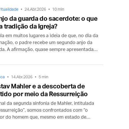
l?
ritualidade
24.Abr.2026
10 min
njo da guarda do sacerdote: o que
 a tradição da Igreja?
ula em muitos lugares a ideia de que, no dia da
nação, o padre recebe um segundo anjo da
da. A afirmação, quase sempre apresentada
referências, costuma provocar a pergunta:
é doutrina da Igreja? É revelação privada?
ção teológica? Ou não passa de lenda
cional?
ica
14.Abr.2026
5 min
tav Mahler e a descoberta de
tido por meio da Ressurreição
nal da segunda sinfonia de Mahler, intitulada
essurreição”, somos confrontados com “o
or do homem que, mesmo em estado de
e, pede para viver”. Ouvindo esta sinfonia, um