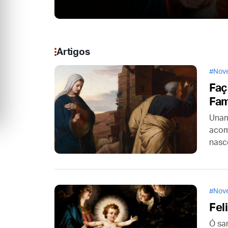
Artigos
Nove
Faç
Fam
Unam
acom
nasc
no m
aban
Nove
Fel
Ó sa