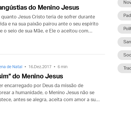
Nov
angústias do Menino Jesus
Pad
 quanto Jesus Cristo teria de sofrer durante
ida e na sua paixão pairou ante o seu espírito
Polí
e o seio de sua Mãe, e Ele o aceitou com
.
San
Soc
na de Natal
16.Dez.2017
6 min
Tra
sim” do Menino Jesus
er encarregado por Deus da missão de
orear a humanidade, o Menino Jesus não se
istece, antes se alegra, aceita com amor a sua
ão e exulta, dando saltos “como gigante para
orrer o seu caminho”.