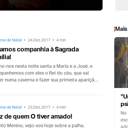
s
p
t
v
Mais
na de Natal
24.Dez.2017
4 min
amos companhia à Sagrada
ília!
o-nos nesta noite santa a Maria e a José, e
panhemos com eles o Rei do céu, que vai
er numa caverna e fazer sua primeira aparição
undo como a criança mais pobre e
donada que jamais nasceu entre os homens.
“U
ps
na de Natal
23.Dez.2017
4 min
se
No 
iz de quem O tiver amado!
esc
nto Menino, vejo-vos hoje sobre a palha,
adú