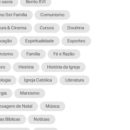
e sacra
Bento XVI
o Ser Família
Comunismo
tura & Cinema
Cursos
Doutrina
cação
Espiritualidade
Esportes
rcismo
Família
Fé e Razão
mes
História
História da Igreja
ologia
Igreja Católica
Literatura
rgia
Marxismo
sagem de Natal
Música
as Bíblicas
Notícias