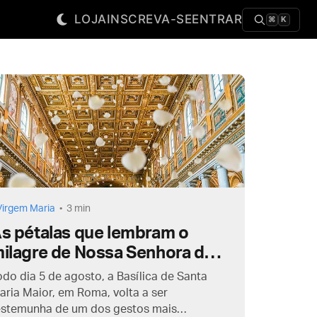
LOJA
INSCREVA-SE
ENTRAR
⌘
K
Virgem Maria
3 min
s pétalas que lembram o
ilagre de Nossa Senhora das
eves
odo dia 5 de agosto, a Basílica de Santa
aria Maior, em Roma, volta a ser
estemunha de um dos gestos mais