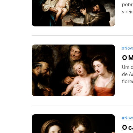
pobr
virei
cerc
Nove
O M
Um d
de A
flor
resp
vend
Nove
O c