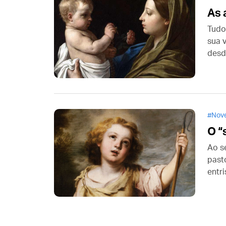
As 
Tudo
sua v
desd
amor
Nove
O “
Ao s
past
entr
miss
perc