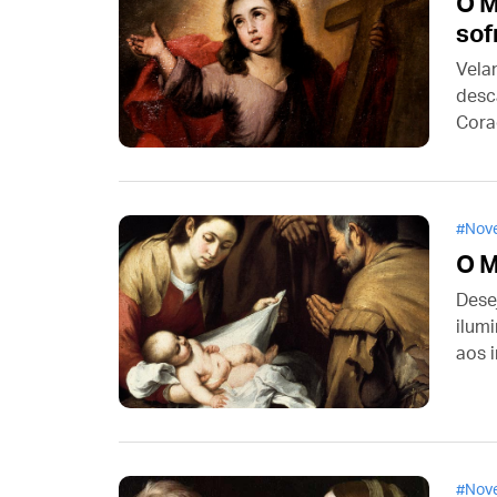
O M
sof
Vela
desc
Cora
um i
Nove
O M
Dese
ilum
aos i
Dese
salva
Nove