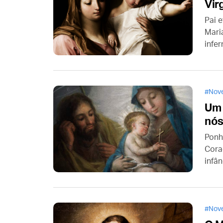
Vir
Pai e
Mari
infer
Nove
Um 
nó
Ponh
Cora
infâ
dess
Nove