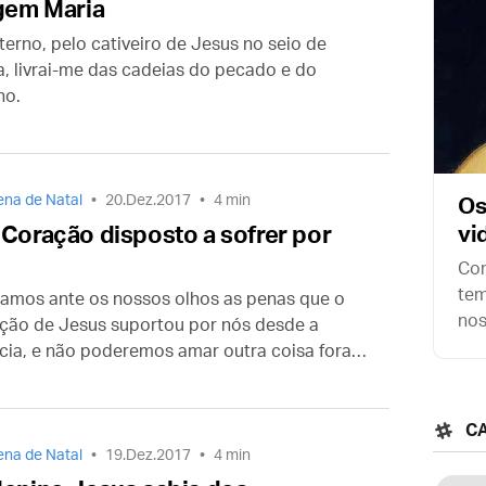
gem Maria
terno, pelo cativeiro de Jesus no seio de
a, livrai-me das cadeias do pecado e do
no.
na de Natal
20.Dez.2017
4 min
Os
Coração disposto a sofrer por
vi
s
Com
tem
amos ante os nossos olhos as penas que o
nos
ção de Jesus suportou por nós desde a
tex
ncia, e não poderemos amar outra coisa fora
Roy
e Coração que nos amou tanto.
C
na de Natal
19.Dez.2017
4 min