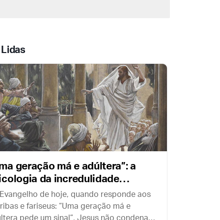
imbólicos de devoção mariana: a chuva de
étalas brancas que cai do alto de seus
etos e enche o templo de “neve” em pleno
erão.
 Lidas
ma geração má e adúltera”: a
icologia da incredulidade
gundo os Evangelhos
Evangelho de hoje, quando responde aos
ribas e fariseus: “Uma geração má e
ltera pede um sinal”, Jesus não condena o