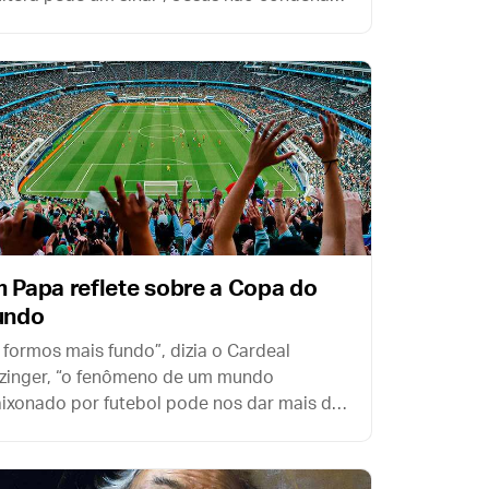
ples desejo de compreender. O problema
 está em pedir um sinal, mas na
posição interior com que ele é pedido.
 Papa reflete sobre a Copa do
undo
 formos mais fundo”, dizia o Cardeal
zinger, “o fenômeno de um mundo
ixonado por futebol pode nos dar mais do
 apenas um pouco de entretenimento”.