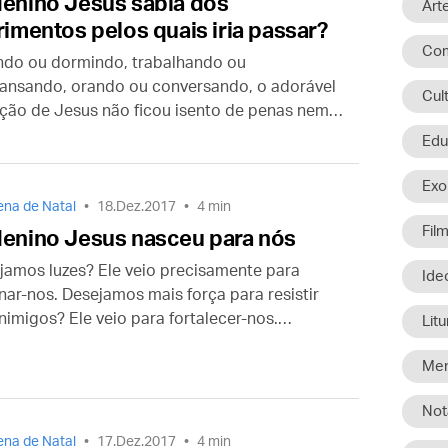
enino Jesus sabia dos
Art
rimentos pelos quais iria passar?
Com
ndo ou dormindo, trabalhando ou
ansando, orando ou conversando, o adorável
Cul
ção de Jesus não ficou isento de penas nem
nstante sequer.
Edu
Exo
na de Natal
18.Dez.2017
4 min
Fil
enino Jesus nasceu para nós
jamos luzes? Ele veio precisamente para
Ide
inar-nos. Desejamos mais força para resistir
nimigos? Ele veio para fortalecer-nos.
Litu
jamos o perdão das nossas faltas e a
ção? Ele veio para nos perdoar e salvar.
Men
Not
na de Natal
17.Dez.2017
4 min