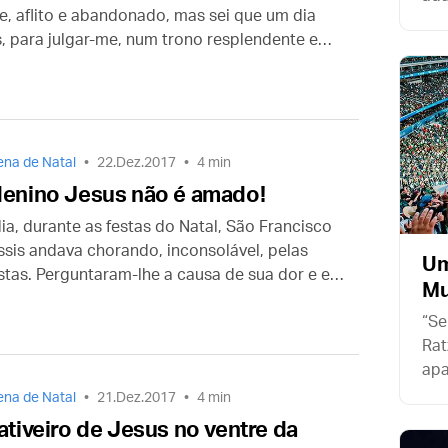
e, aflito e abandonado, mas sei que um dia
sim
s, para julgar-me, num trono resplendente e
não
ado de anjos.
dis
na de Natal
22.Dez.2017
4 min
enino Jesus não é amado!
ia, durante as festas do Natal, São Francisco
ssis andava chorando, inconsolável, pelas
Um
estas. Perguntaram-lhe a causa de sua dor e ele
M
ondeu: “Como quereis que eu não chore,
“Se
o que o amor não é amado?”
Rat
apa
que
na de Natal
21.Dez.2017
4 min
ativeiro de Jesus no ventre da