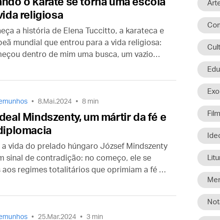
ndo o karatê se torna uma escola
Art
vida religiosa
Com
eça a história de Elena Tuccitto, a karateca e
eã mundial que entrou para a vida religiosa:
Cul
eçou dentro de mim uma busca, um vazio
 que exigia uma resposta diferente. Sentia a
Edu
ssidade de concentrar-me. De escutar.”
Exo
temunhos
8.Mai.2024
8 min
Fil
deal Mindszenty, um mártir da fé e
diplomacia
Ide
 a vida do prelado húngaro József Mindszenty
um sinal de contradição: no começo, ele se
Litu
 aos regimes totalitários que oprimiam a fé e
Men
átria; no fim, teve de fazer malabarismos
 situação interna da Igreja. Conheça a história
Not
e valoroso bispo.
temunhos
25.Mar.2024
3 min