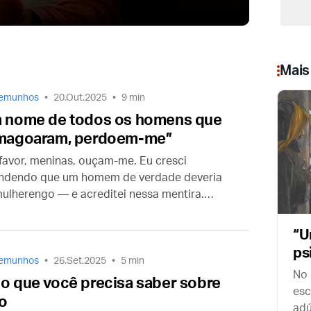
s
p
t
v
Mais
temunhos
20.Out.2025
9 min
 nome de todos os homens que
magoaram, perdoem-me”
 favor, meninas, ouçam-me. Eu cresci
ndendo que um homem de verdade deveria
mulherengo — e acreditei nessa mentira.
te muitos anos, fui infiel às minhas
radas. Eu as usei e magoei…”
“U
ps
temunhos
26.Set.2025
5 min
se
No 
o que você precisa saber sobre
esc
o
adú