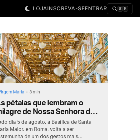
LOJA
INSCREVA-SE
ENTRAR
⌘
K
Virgem Maria
3 min
s pétalas que lembram o
ilagre de Nossa Senhora das
eves
odo dia 5 de agosto, a Basílica de Santa
aria Maior, em Roma, volta a ser
estemunha de um dos gestos mais