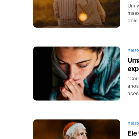
Um v
mass
dois
em d
sobr
Tes
Uma
exp
“Com
anos
aces
apen
cava
de m
Tes
Ele