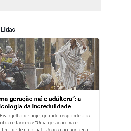
imbólicos de devoção mariana: a chuva de
étalas brancas que cai do alto de seus
etos e enche o templo de “neve” em pleno
erão.
 Lidas
ma geração má e adúltera”: a
icologia da incredulidade
gundo os Evangelhos
Evangelho de hoje, quando responde aos
ribas e fariseus: “Uma geração má e
ltera pede um sinal”, Jesus não condena o