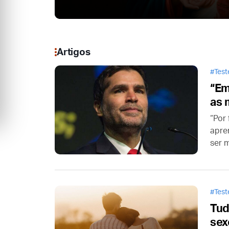
Artigos
Tes
“Em
as 
“Por
apre
ser 
Duran
namo
Tes
Tud
sex