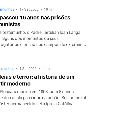
temunhos
17.Set.2022
16 min
 passou 16 anos nas prisões
unistas
e testemunho, o Padre Tertulian Ioan Langa
a alguns dos momentos de seus
rrogatórios e prisão nos campos de extermínio
omênia. Saiba como este sacerdote
ribuiu, a seu modo, “para a construção do
ema mais humano do mundo”.
temunhos
1.Set.2022
11 min
eias e terror: a história de um
tir moderno
 Ploscaru morreu em 1998, com 87 anos,
ze dos quais passados na prisão. Seu crime foi
: ter permanecido fiel à Igreja Católica,
sando-se a mudar para a Igreja Ortodoxa,