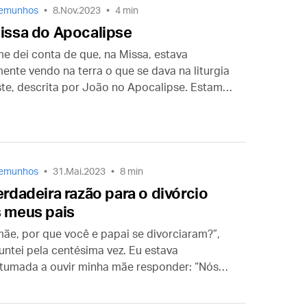
temunhos
8.Nov.2023
4 min
issa do Apocalipse
me dei conta de que, na Missa, estava
mente vendo na terra o que se dava na liturgia
ste, descrita por João no Apocalipse. Estamos
ados pelos anjos e santos, entoando os
os cânticos, fazendo as mesmas orações e
 Deus entrar na história”.
temunhos
31.Mai.2023
8 min
erdadeira razão para o divórcio
 meus pais
ãe, por que você e papai se divorciaram?”,
untei pela centésima vez. Eu estava
tumada a ouvir minha mãe responder: “Nós
podíamos mais viver juntos”. Mas desta vez ela
disse isso…