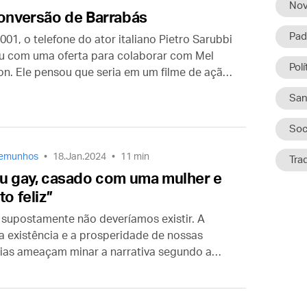
Nov
onversão de Barrabás
Pad
01, o telefone do ator italiano Pietro Sarubbi
u com uma oferta para colaborar com Mel
Polí
on. Ele pensou que seria em um filme de ação,
ficou surpreso ao saber que o filme narraria a
San
ão, Morte e Ressurreição de Jesus. E ele seria
abás.
Soc
temunhos
18.Jan.2024
11 min
Tra
u gay, casado com uma mulher e
to feliz”
 supostamente não deveríamos existir. A
a existência e a prosperidade de nossas
lias ameaçam minar a narrativa segundo a
 o ‘casamento’ gay seria a única forma de
ização e felicidade para pessoas com
ência homossexual.”