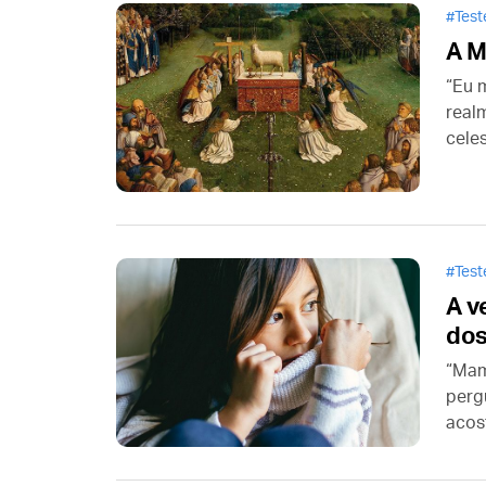
Tes
A M
“Eu 
real
cele
lade
mesm
vendo
Tes
A v
dos
“Mam
perg
acos
não 
não 