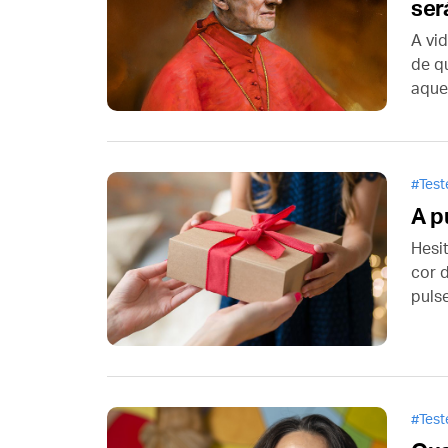
ser
A vi
de q
aque
pode
cont
verd
Tes
A p
Hesi
cor 
puls
qual
eram
prec
Tes