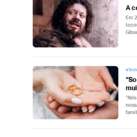
A c
Em 20
toco
Gibs
mas 
Paix
Barr
Tes
“So
mui
“Nós
noss
famí
qual
real
tend