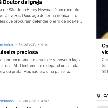
á Doutor da Igreja
da de São John Henry Newman é um exemplo
ue, às vezes, Deus age de forma irônica — e
les que procuram defender o erro de boa-fé
m acabar se tornando seus críticos mais
undentes, simplesmente por seguirem a
ade até a sua fonte.
temunhos
17.Jul.2025
6 min
Os
ulseira preciosa
vi
Com
tei por um momento antes de remover o laço
tem
de rosa. Abri lentamente e deparei uma linda
nos
eira de prata. Mas não era uma pulseira
tex
quer. Era uma pulseira com berloques. E não
Roy
 berloques quaisquer. Eram pedras
iosas…
C
temunhos
10.Jul.2025
4 min