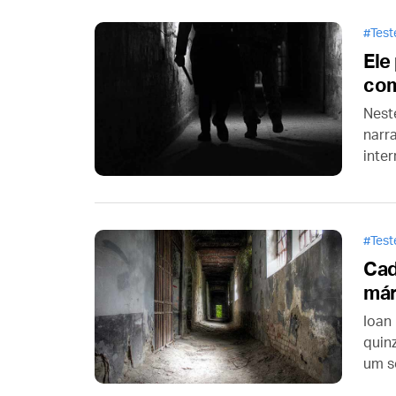
Tes
Ele
com
Nest
narr
inte
da R
cont
sist
Tes
Cad
már
Ioan
quin
um só
recu