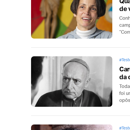
Qua
de 
Conh
camp
“Com
novo
nece
Tes
Car
da 
Toda
foi 
opôs
sua p
numa
dest
Tes