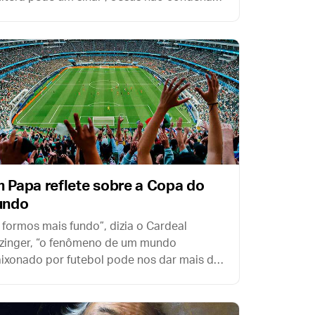
ples desejo de compreender. O problema
 está em pedir um sinal, mas na
posição interior com que ele é pedido.
 Papa reflete sobre a Copa do
undo
 formos mais fundo”, dizia o Cardeal
zinger, “o fenômeno de um mundo
ixonado por futebol pode nos dar mais do
 apenas um pouco de entretenimento”.