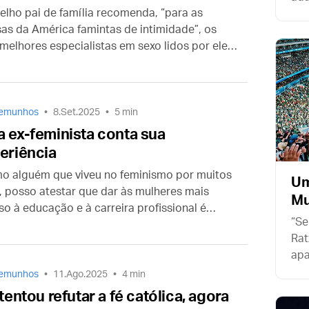
elho pai de família recomenda, “para as
sim
as da América famintas de intimidade”, os
não
 melhores especialistas em sexo lidos por ele
dis
écadas. Nenhum dos dois tem algo a dizer
e a técnica. Mas eles lhe ensinaram muito.
temunhos
8.Set.2025
5 min
 ex-feminista conta sua
eriência
o alguém que viveu no feminismo por muitos
Um
, posso atestar que dar às mulheres mais
M
so à educação e à carreira profissional é
“Se
as a ponta do iceberg feminista. Se você
Rat
r um pouco mais fundo, encontrará uma série
apa
entiras desoladoras.”
que
temunhos
11.Ago.2025
4 min
 tentou refutar a fé católica, agora