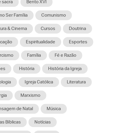
e sacra
Bento XVI
o Ser Família
Comunismo
tura & Cinema
Cursos
Doutrina
cação
Espiritualidade
Esportes
rcismo
Família
Fé e Razão
mes
História
História da Igreja
ologia
Igreja Católica
Literatura
rgia
Marxismo
sagem de Natal
Música
as Bíblicas
Notícias