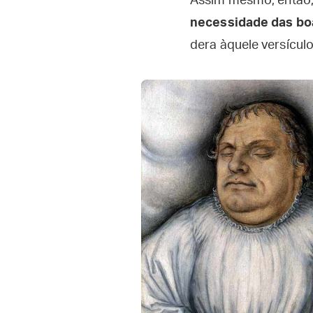
Assim mesmo, então, 
necessidade das boa
dera àquele versícul