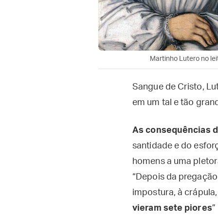
Martinho Lutero no lei
Sangue de Cristo, Lu
em um tal e tão grand
As consequências da
santidade e do esfor
homens a uma pletora
“Depois da pregação 
impostura, à crápula,
vieram sete piores
”