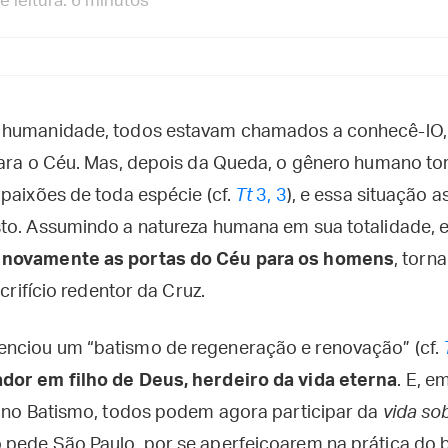
 leitura: 6 minutos
 humanidade, todos estavam chamados a conhecê-lO, 
para o Céu. Mas, depois da Queda, o gênero humano to
 paixões de toda espécie (cf.
Tt
3, 3
), e essa situação
to. Assumindo a natureza humana em sua totalidade, 
 novamente as portas do Céu para os homens
, torn
acrifício redentor da Cruz.
nciou um “batismo de regeneração e renovação” (cf.
dor em filho de Deus, herdeiro da vida eterna
. E, e
 no Batismo, todos podem agora participar da
vida so
pede São Paulo, por se aperfeiçoarem na prática do 