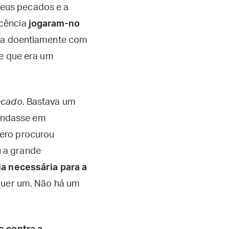
seus pecados e a
scência
jogaram-no
pava doentiamente com
de que era um
ecado
. Bastava um
undasse em
tero procurou
u a grande
ia necessária para a
equer um. Não há um