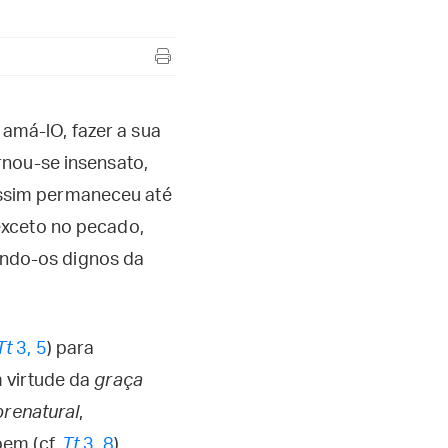
amá-lO, fazer a sua
rnou-se insensato,
 assim permaneceu até
exceto no pecado,
ando-os dignos da
Tt
3, 5
) para
m virtude da
graça
brenatural
,
bem (cf.
Tt
3, 8
).