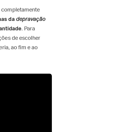
ão completamente
nas da
depravação
santidade
. Para
ições de escolher
ria, ao fim e ao