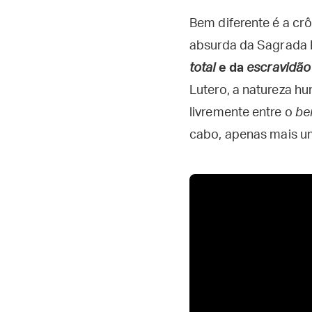
Bem diferente é a c
absurda da Sagrada 
total
e da
escravidão d
Lutero, a natureza h
livremente entre o
b
cabo, apenas mais u