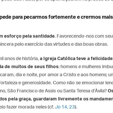
pede para pecarmos fortemente e crermos mais 
m esforço pela santidade
. Favorecendo-nos com seu 
sincera pelo exercício das virtudes e das boas obras.
il anos de história,
a Igreja Católica teve a felicida
da de muitos de seus filhos
: homens e mulheres imbuí
icaram, dia e noite, por amor a Cristo e aos homens; 
fortaleza e generosidade. Como não se emocionar len
o, São Francisco de Assis ou Santa Teresa d’Ávila?
Os
ados pela graça, guardaram livremente os mandamen
eio fazer morada neles (cf.
Jo
14, 23
).