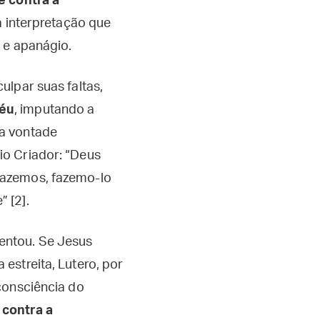
e contra a
a interpretação que
 e apanágio.
ulpar suas faltas,
Céu
, imputando a
ua vontade
io Criador: “Deus
fazemos, fazemo-lo
 [2].
entou. Se Jesus
estreita, Lutero, por
 consciência do
s
contra a