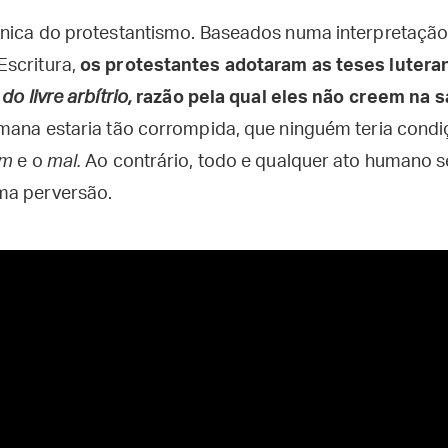
rônica do protestantismo. Baseados numa interpretaç
Escritura,
os protestantes adotaram as teses lutera
o livre arbítrio,
razão pela qual eles não creem na 
umana estaria tão corrompida, que ninguém teria cond
em
e o
mal.
Ao contrário, todo e qualquer ato humano se
ma perversão.