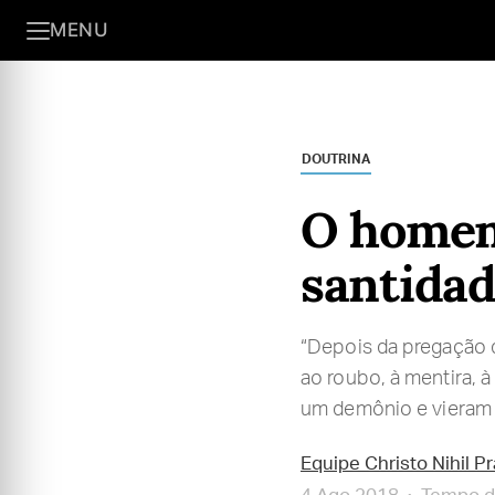
MENU
DOUTRINA
O homem 
santida
“Depois da pregação d
ao roubo, à mentira, 
um demônio e vieram 
Equipe Christo Nihil P