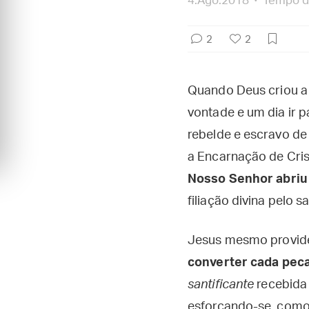
4.Ago.2018
Tempo de
2
2
Quando Deus criou a
vontade e um dia ir 
rebelde e escravo de
a Encarnação de Cris
Nosso Senhor abriu
filiação divina pelo s
Jesus mesmo provide
converter cada peca
santificante
recebida
esforçando-se, como 