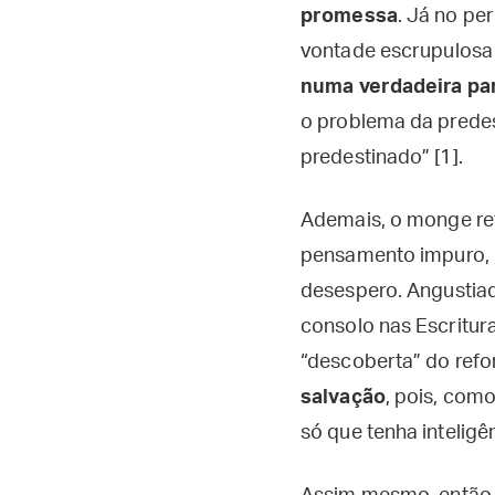
promessa
. Já no p
vontade escrupulosa
numa verdadeira pa
o problema da predest
predestinado” [1].
Ademais, o monge re
pensamento impuro,
desespero. Angustiad
consolo nas Escrituras
“descoberta” do ref
salvação
, pois, com
só que tenha inteligê