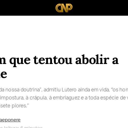
que tentou abolir a
de
a nossa doutrina”, admitiu Lutero ainda em vida, “os h
à impostura, à crápula, à embriaguez e a toda espécie de
sete piores.”
raeponere