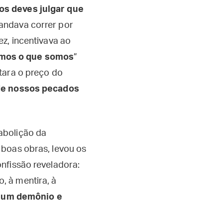
os deves julgar que
mandava correr por
ez, incentivava ao
mos o que somos
”
stara o preço do
de nossos pecados
 abolição da
 boas obras, levou os
nfissão reveladora:
, à mentira, à
 um demônio e