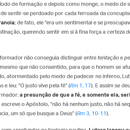
eríodo de formação e depois como monge, o medo de 
 de sentir-se perdoado por cada ferroada da concupi
ranoia
; de fato, ele “era um sentimental e se preocu
inação, querendo sentir em si à fina força a certeza 
formador não conseguia distinguir entre
tentação
e
p
 mesmo que não consentido, para que o homem se af
o, atormentado pelo medo de padecer no inferno, Lu
 e leu: “O justo vive pela fé” (
Rm
1, 17
). E assim se de
ormador:
a presunção de que a fé, e somente ela, ser
o escreve o Apóstolo, “não há nenhum justo, não há s
ncia, um só que busque a Deus” (
Rm
3, 10-11
).