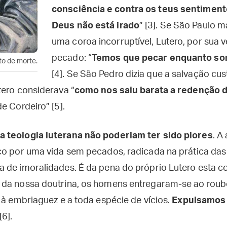
consciência e contra os teus sentiment
Deus não está irado
” [3]. Se São Paulo 
uma coroa incorruptível, Lutero, por sua v
pecado: “
Temos que pecar enquanto so
to de morte.
[4]. Se São Pedro dizia que a salvação cu
tero considerava “
como nos saiu barata a redenção 
e Cordeiro” [5].
 teologia luterana não poderiam ter sido piores
. A
ço por uma vida sem pecados, radicada na prática das
 de imoralidades. É da pena do próprio Lutero esta co
da nossa doutrina, os homens entregaram-se ao roubo
 à embriaguez e a toda espécie de vícios.
Expulsamos
 [6].