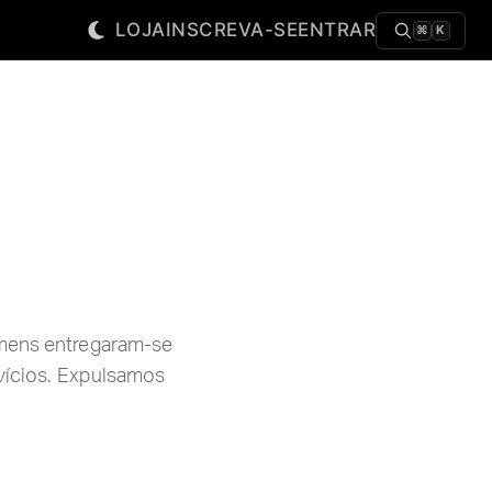
LOJA
INSCREVA-SE
ENTRAR
⌘
K
omens entregaram-se
 vícios. Expulsamos