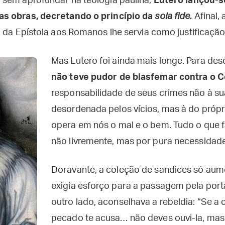
sem aprofundar na teologia paulina,
Lutero lançou-s
s obras, decretando o princípio da
sola fide.
Afinal, 
o da Epístola aos Romanos lhe servia como justificação
Mas Lutero foi ainda mais longe. Para desc
não teve pudor de blasfemar contra o 
responsabilidade de seus crimes não à s
desordenada pelos vícios, mas à do própr
opera em nós o mal e o bem. Tudo o que 
não livremente, mas por pura necessidade”
Doravante, a coleção de sandices só aum
exigia esforço para a passagem pela porta 
outro lado, aconselhava a rebeldia: “Se a
pecado te acusa… não deves ouvi-la, ma