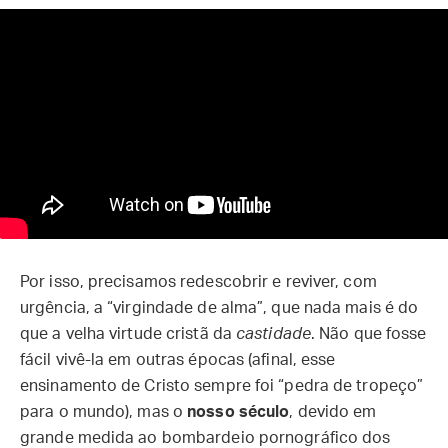
Por isso, precisamos redescobrir e reviver, com
urgência, a “virgindade de alma”, que nada mais é do
que a velha virtude cristã da
castidade
. Não que fosse
fácil vivê-la em outras épocas (afinal, esse
ensinamento de Cristo sempre foi “pedra de tropeço”
para o mundo), mas o
nosso século
, devido em
grande medida ao bombardeio pornográfico dos