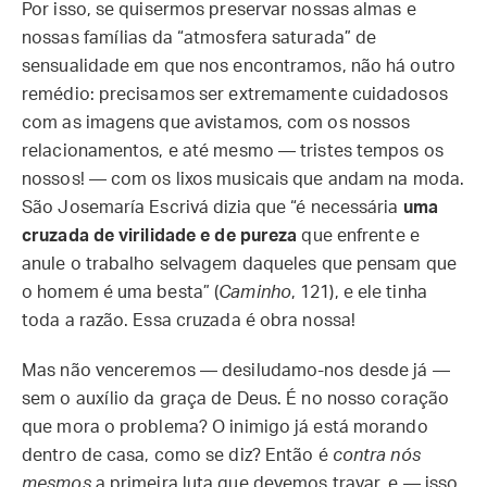
Por isso, se quisermos preservar nossas almas e
nossas famílias da “atmosfera saturada” de
sensualidade em que nos encontramos, não há outro
remédio: precisamos ser extremamente cuidadosos
com as imagens que avistamos, com os nossos
relacionamentos, e até mesmo — tristes tempos os
nossos! — com os lixos musicais que andam na moda.
São Josemaría Escrivá dizia que “é necessária
uma
cruzada de virilidade e de pureza
que enfrente e
anule o trabalho selvagem daqueles que pensam que
o homem é uma besta” (
Caminho
, 121), e ele tinha
toda a razão. Essa cruzada é obra nossa!
Mas não venceremos — desiludamo-nos desde já —
sem o auxílio da graça de Deus. É no nosso coração
que mora o problema? O inimigo já está morando
dentro de casa, como se diz? Então é
contra nós
mesmos
a primeira luta que devemos travar, e — isso