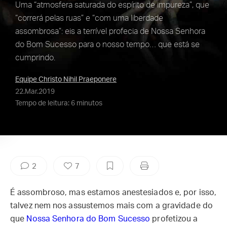
Uma “atmosfera saturada do espírito de impureza”, que
“correrá pelas ruas” e “com uma liberdade
assombrosa”: eis a terrível profecia de Nossa Senhora
do Bom Sucesso para o nosso tempo… que está se
cumprindo.
Equipe Christo Nihil Praeponere
22.Mar.2019
Tempo de leitura: 6 minutos
2
7
É assombroso, mas estamos anestesiados e, por isso,
talvez nem nos assustemos mais com a gravidade do
que
Nossa Senhora do Bom Sucesso
profetizou a