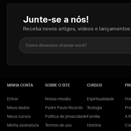
Junte-se a nós!
Receba novos artigos, vídeos e lançamentos
Nome completo
MINHA CONTA
SOBRE O SITE
CURSOS
PR
Entrar
Nossa missão
Espiritualidade
Hom
Meus dados
Padre Paulo Ricardo
Teologia
Pr
Meus cursos
Política de privacidade
Família
A R
Minha assinatura
Termos de uso
História
Con