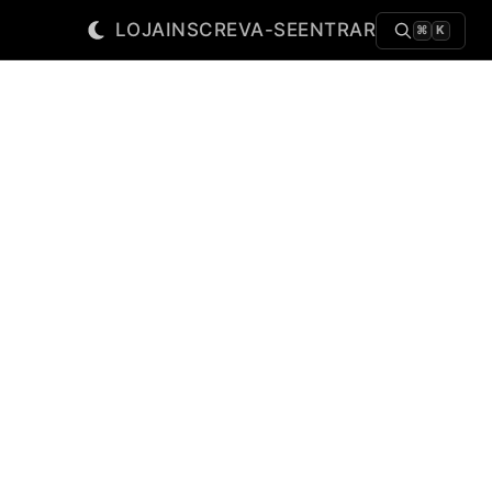
LOJA
INSCREVA-SE
ENTRAR
⌘
K