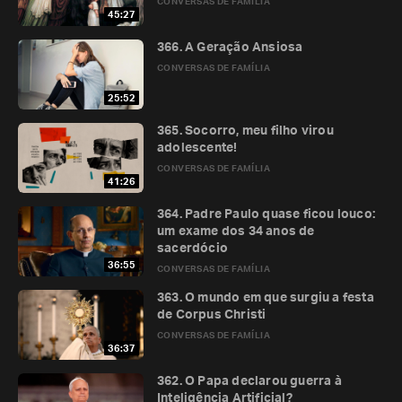
CONVERSAS DE FAMÍLIA
45:27
366. A Geração Ansiosa
CONVERSAS DE FAMÍLIA
25:52
365. Socorro, meu filho virou
adolescente!
CONVERSAS DE FAMÍLIA
41:26
364. Padre Paulo quase ficou louco:
um exame dos 34 anos de
sacerdócio
36:55
CONVERSAS DE FAMÍLIA
363. O mundo em que surgiu a festa
de Corpus Christi
CONVERSAS DE FAMÍLIA
36:37
362. O Papa declarou guerra à
Inteligência Artificial?