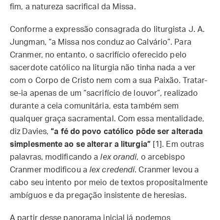
fim, a natureza sacrifical da Missa.
Conforme a expressão consagrada do liturgista J. A.
Jungman, “a Missa nos conduz ao Calvário”. Para
Cranmer, no entanto, o sacrifício oferecido pelo
sacerdote católico na liturgia não tinha nada a ver
com o Corpo de Cristo nem com a sua Paixão. Tratar-
se-ia apenas de um “sacrifício de louvor”, realizado
durante a ceia comunitária, esta também sem
qualquer graça sacramental. Com essa mentalidade,
diz Davies,
“a fé do povo católico pôde ser alterada
simplesmente ao se alterar a liturgia”
[1]. Em outras
palavras, modificando a
lex orandi
, o arcebispo
Cranmer modificou a
lex credendi
. Cranmer levou a
cabo seu intento por meio de textos propositalmente
ambíguos e da pregação insistente de heresias.
A partir desse panorama inicial já podemos