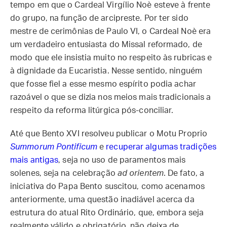
tempo em que o Cardeal Virgílio Noè esteve à frente
do grupo, na função de arcipreste. Por ter sido
mestre de cerimônias de Paulo VI, o Cardeal Noè era
um verdadeiro entusiasta do Missal reformado, de
modo que ele insistia muito no respeito às rubricas e
à dignidade da Eucaristia. Nesse sentido, ninguém
que fosse fiel a esse mesmo espírito podia achar
razoável o que se dizia nos meios mais tradicionais a
respeito da reforma litúrgica pós-conciliar.
Até que Bento XVI resolveu publicar o Motu Proprio
Summorum Pontificum
e
recuperar algumas tradições
mais antigas
, seja no uso de paramentos mais
solenes, seja na celebração
ad orientem
. De fato, a
iniciativa do Papa Bento suscitou, como acenamos
anteriormente, uma questão inadiável acerca da
estrutura do atual Rito Ordinário, que, embora seja
realmente válido e obrigatório, não deixa de