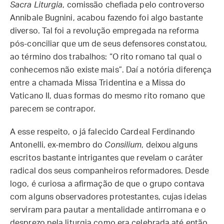
Sacra Liturgia
, comissão chefiada pelo controverso
Annibale Bugnini, acabou fazendo foi algo bastante
diverso. Tal foi a revolução empregada na reforma
pós-conciliar que um de seus defensores constatou,
ao término dos trabalhos: “O rito romano tal qual o
conhecemos não existe mais”. Daí a notória diferença
entre a chamada Missa Tridentina e a Missa do
Vaticano II, duas formas do mesmo rito romano que
parecem se contrapor.
A esse respeito, o já falecido Cardeal Ferdinando
Antonelli, ex-membro do
Consilium
, deixou alguns
escritos bastante intrigantes que revelam o caráter
radical dos seus companheiros reformadores. Desde
logo, é curiosa a afirmação de que o grupo contava
com alguns observadores protestantes, cujas ideias
serviram para pautar a mentalidade antirromana e o
desprezo pela liturgia como era celebrada até então.