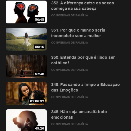
352. A diferença entre os sexos
começa na sua cabeça
CONVERSAS DE FAMÍLIA
50:45
351. Por que o mundo seria
incompleto sem a mulher
CONVERSAS DE FAMÍLIA
50:16
350. Entenda por que é lindo ser
católico!
CONVERSAS DE FAMÍLIA
52:48
349. Passando a limpo a Educação
das Emoções
CONVERSAS DE FAMÍLIA
01:06:32
348. Não seja um analfabeto
emocional!
CONVERSAS DE FAMÍLIA
49:26