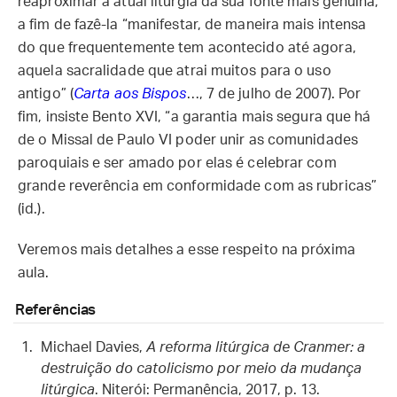
reaproximar a atual liturgia da sua fonte mais genuína,
a fim de fazê-la “manifestar, de maneira mais intensa
do que frequentemente tem acontecido até agora,
aquela sacralidade que atrai muitos para o uso
antigo” (
Carta aos Bispos
…, 7 de julho de 2007). Por
fim, insiste Bento XVI, “a garantia mais segura que há
de o Missal de Paulo VI poder unir as comunidades
paroquiais e ser amado por elas é celebrar com
grande reverência em conformidade com as rubricas”
(id.).
Veremos mais detalhes a esse respeito na próxima
aula.
Referências
Michael Davies,
A reforma litúrgica de Cranmer: a
destruição do catolicismo por meio da mudança
litúrgica
. Niterói: Permanência, 2017, p. 13.