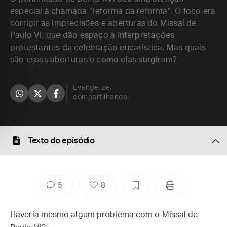
especial à chamada “reforma da reforma”. O foco era
corrigir as imprecisões e aberturas do Missal de
Paulo VI, que dão espaço a interpretações
protestantes da celebração eucarística. Mas quais
são essas aberturas e como elas surgiram?
Evangelize,
compartilhando.
Texto do episódio
5
8
Haveria mesmo algum problema com o Missal de