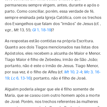
permaneceu sempre virgem, antes, durante e após o
parto. Como conciliar, porém, essa verdade de fé,
sempre ensinada pela Igreja Católica, com os trechos
dos Evangelhos que falam dos “irmãos” de Jesus (cf. ,
v.gr.
,
Mt
13, 55;
Gl
1, 18-19
)?
As respostas estão contidas na própria Escritura.
Quanto aos dois Tiagos mencionados nas listas dos
Apóstolos, eles recebem a alcunha de Maior e Menor.
Tiago Maior é filho de Zebedeu, irmão de São João;
portanto, não é este o irmão de Jesus. Tiago Menor,
por sua vez, é o filho de Alfeu (cf.
Mt
10, 2-4
;
Mc
3, 16-
19
;
Lc
6, 13-16
); portanto, não é filho de José.
Alguém poderia alegar que ele é filho somente de
Maria, que se casou com outro homem após a morte
de José. Porém, nos trechos referentes às mulheres