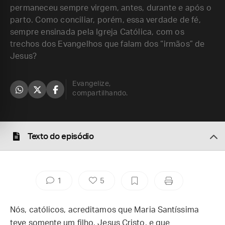
permaneceu sempre virgem, antes, durante e após o
parto. Como conciliar, porém, essa verdade de fé,
sempre ensinada pela Igreja Católica, com os
trechos dos Evangelhos que falam dos “irmãos” de
Jesus?
Evangelize,
compartilhando.
Texto do episódio
1
5
Nós, católicos, acreditamos que Maria Santíssima
teve somente um filho, Jesus Cristo, e que