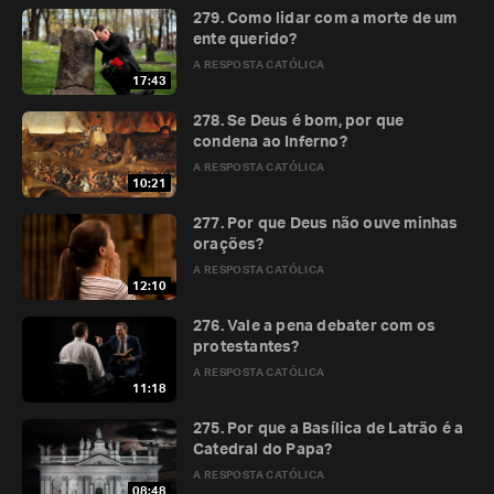
279. Como lidar com a morte de um
ente querido?
A RESPOSTA CATÓLICA
17:43
278. Se Deus é bom, por que
condena ao Inferno?
A RESPOSTA CATÓLICA
10:21
277. Por que Deus não ouve minhas
orações?
A RESPOSTA CATÓLICA
12:10
276. Vale a pena debater com os
protestantes?
A RESPOSTA CATÓLICA
11:18
275. Por que a Basílica de Latrão é a
Catedral do Papa?
A RESPOSTA CATÓLICA
08:48