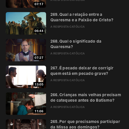
A RESPOSTA CATÓLICA
07:17
269. Qual a relação entre a
Quaresma e a Paixão de Cristo?
A RESPOSTA CATÓLICA
06:44
268. Qual o significado da
Quaresma?
A RESPOSTA CATÓLICA
07:27
267. É pecado deixar de corrigir
quem está em pecado grave?
A RESPOSTA CATÓLICA
13:05
266. Crianças mais velhas precisam
de catequese antes do Batismo?
A RESPOSTA CATÓLICA
11:06
265. Por que precisamos participar
da Missa aos domingos?