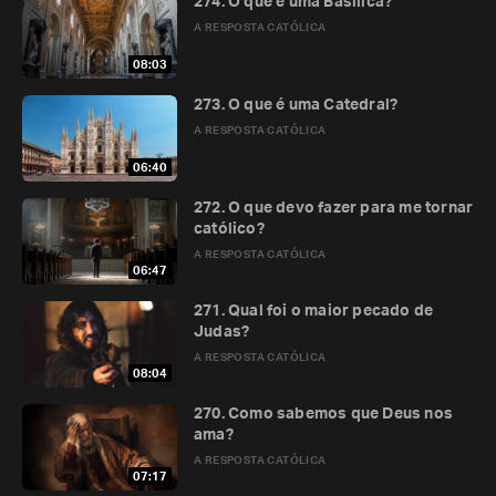
274. O que é uma Basílica?
A RESPOSTA CATÓLICA
08:03
273. O que é uma Catedral?
A RESPOSTA CATÓLICA
06:40
272. O que devo fazer para me tornar
católico?
A RESPOSTA CATÓLICA
06:47
271. Qual foi o maior pecado de
Judas?
A RESPOSTA CATÓLICA
08:04
270. Como sabemos que Deus nos
ama?
A RESPOSTA CATÓLICA
07:17