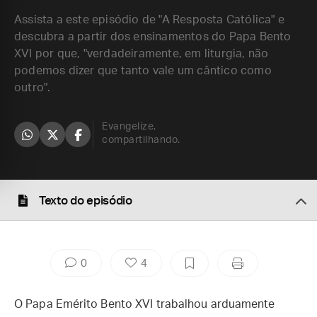
Assista a este episódio de "A Resposta Católica" e
descubra a partir dos ensinamentos do Papa Bento
XVI por que, "verdadeiramente, em liturgia, não
podemos dizer que tanto vale um cântico como
outro".
Evangelize,
compartilhando.
Texto do episódio
0
4
O Papa Emérito Bento XVI trabalhou arduamente