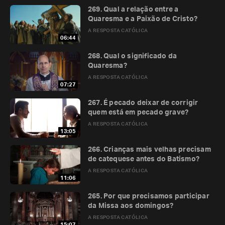
269. Qual a relação entre a
Quaresma e a Paixão de Cristo?
A RESPOSTA CATÓLICA
06:44
268. Qual o significado da
Quaresma?
A RESPOSTA CATÓLICA
07:27
267. É pecado deixar de corrigir
quem está em pecado grave?
A RESPOSTA CATÓLICA
13:05
266. Crianças mais velhas precisam
de catequese antes do Batismo?
A RESPOSTA CATÓLICA
11:06
265. Por que precisamos participar
da Missa aos domingos?
A RESPOSTA CATÓLICA
15:07