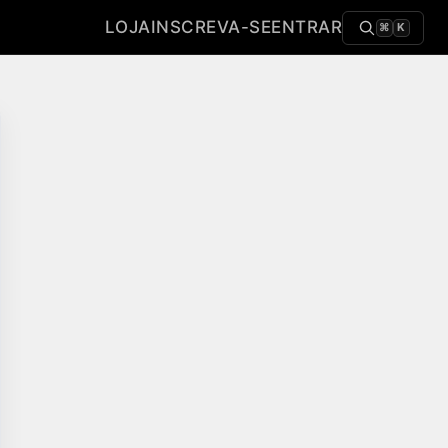
LOJA
INSCREVA-SE
ENTRAR
⌘
K