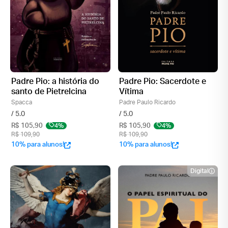
Padre Pio: a história do
Padre Pio: Sacerdote e
santo de Pietrelcina
Vítima
Spacca
Padre Paulo Ricardo
/ 5.0
/ 5.0
R$ 105,90
4%
R$ 105,90
4%
R$ 109,90
R$ 109,90
10% para alunos!
10% para alunos!
Digital