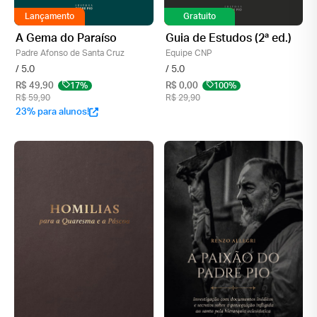
Lançamento
Lançamento
Gratuito
A Gema do Paraíso
Guia de Estudos (2ᵃ ed.)
Padre Afonso de Santa Cruz
Equipe CNP
/ 5.0
/ 5.0
R$ 49,90
17%
R$ 0,00
100%
R$ 59,90
R$ 29,90
23% para alunos!