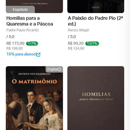
Esgotado
Homilias para a
A Paixão do Padre Pio (2ª
Quaresma e a Páscoa
ed.)
Padre Paulo Ricardo
Renzo Allegri
/ 5.0
/ 5.0
R$ 175,90
7%
R$ 99,20
21%
R$ 189,90
R$ 124,90
16% para alunos!
Digital