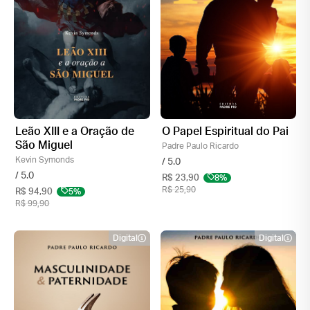
Leão XIII e a Oração de
O Papel Espiritual do Pai
São Miguel
Padre Paulo Ricardo
Kevin Symonds
/ 5.0
/ 5.0
R$ 23,90
8%
R$ 25,90
R$ 94,90
5%
R$ 99,90
Digital
Digital