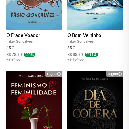
O Frade Voador
O Bom Velhinho
Fábio Gonçalves
Fábio Gonçalves
/ 5.0
/ 5.0
R$ 79,90
6%
R$ 89,90
14%
R$ 84,90
R$ 104,90
Digital
Digital