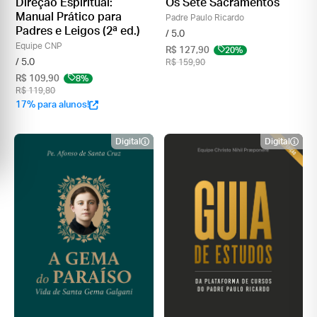
Direção Espiritual:
Os Sete Sacramentos
Manual Prático para
Padre Paulo Ricardo
Padres e Leigos (2ª ed.)
/ 5.0
Equipe CNP
R$ 127,90
20%
/ 5.0
R$ 159,90
R$ 109,90
8%
R$ 119,80
17% para alunos!
Digital
Digital