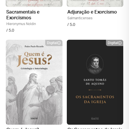
Sacramentais e
Adjuração e Exorcismo
Exorcismos
Salmanticenses
Hieronymus Noldin
/ 5.0
/ 5.0
Digital
Digital