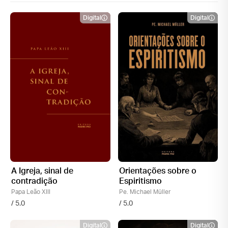
Digital
Digital
A Igreja, sinal de
Orientações sobre o
contradição
Espiritismo
Papa Leão XIII
Pe. Michael Müller
/ 5.0
/ 5.0
Digital
Digital