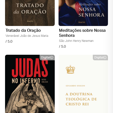
Tratado da Oração
Meditações sobre Nossa
Senhora
Venerável João de Jesus Maria
São John Henry Newman
/ 5.0
/ 5.0
Digital
Digital