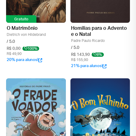
Gratuito
O Matrimônio
Homilias para o Advento
e o Natal
Dietrich von Hildebrand
Padre Paulo Ricardo
/ 5.0
/ 5.0
R$ 0,00
100%
R$ 49,90
R$ 143,90
8%
20% para alunos!
R$ 155,90
21% para alunos!