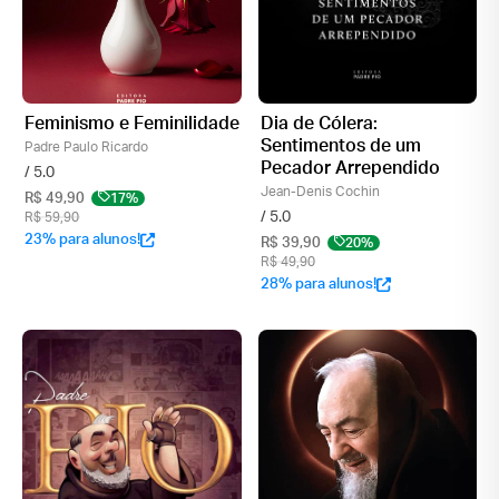
Feminismo e Feminilidade
Dia de Cólera:
Sentimentos de um
Padre Paulo Ricardo
Pecador Arrependido
/ 5.0
Jean-Denis Cochin
R$ 49,90
17%
/ 5.0
R$ 59,90
23% para alunos!
R$ 39,90
20%
R$ 49,90
28% para alunos!