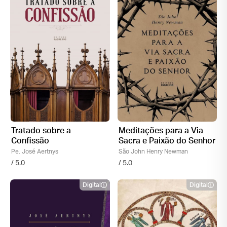
Tratado sobre a
Meditações para a Via
Confissão
Sacra e Paixão do Senhor
Pe. José Aertnys
São John Henry Newman
/ 5.0
/ 5.0
Digital
Digital