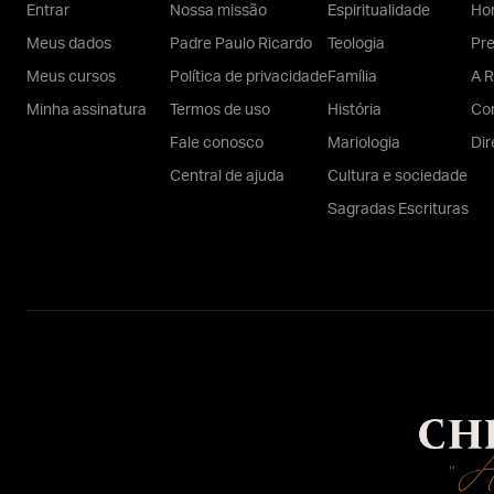
Entrar
Nossa missão
Espiritualidade
Hom
Meus dados
Padre Paulo Ricardo
Teologia
Pr
Meus cursos
Política de privacidade
Família
A R
Minha assinatura
Termos de uso
História
Con
Fale conosco
Mariologia
Dir
Central de ajuda
Cultura e sociedade
Sagradas Escrituras