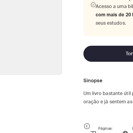
Acesso a uma bibl
com mais de 20 
seus estudos.
Tor
Sinopse
Um livro bastante úti
oração e já sentem as
Páginas: