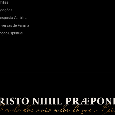
ilias
egações
esposta Católica
versas de Família
eção Espiritual