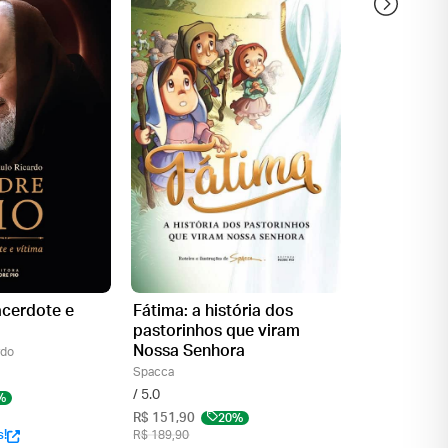
acerdote e
Fátima: a história dos
O Frade Vo
pastorinhos que viram
Fábio Gonçalve
Nossa Senhora
rdo
/ 5.0
Spacca
R$ 79,90
/ 5.0
R$ 84,90
%
R$ 151,90
20%
s!
R$ 189,90