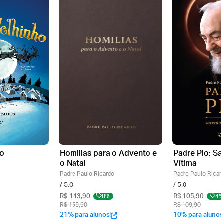
ho
Homilias para o Advento e
Padre Pio: S
o Natal
Vítima
Padre Paulo Ricardo
Padre Paulo Rica
/ 5.0
/ 5.0
R$ 143,90
8%
R$ 105,90
4
R$ 155,90
R$ 109,90
21% para alunos!
10% para aluno