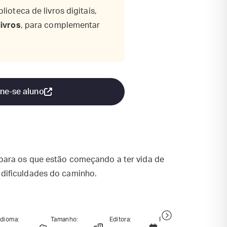
ioteca de livros digitais,
livros
, para complementar
ne-se aluno
l para os que estão começando a ter vida de
 dificuldades do caminho.
Idioma:
Tamanho:
Editora:
Publicação:
I