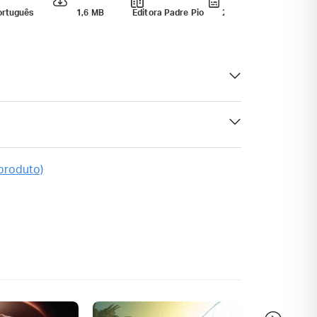
ortuguês
1,6 MB
Editora Padre Pio
27/10/2023
97885
 produto)