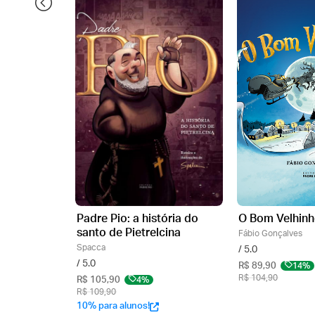
Padre Pio: a história do
O Bom Velhin
santo de Pietrelcina
Fábio Gonçalves
Spacca
/ 5.0
/ 5.0
R$ 89,90
14%
R$ 104,90
R$ 105,90
4%
R$ 109,90
10% para alunos!