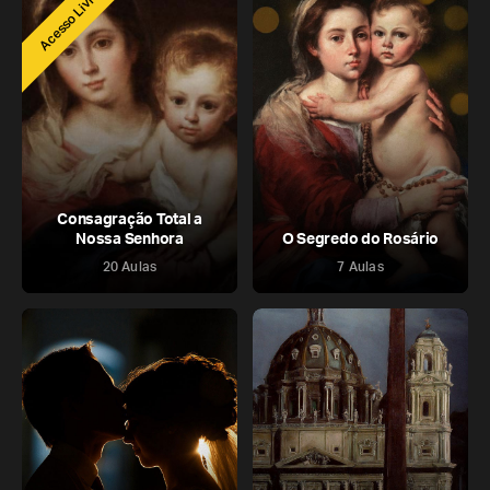
Acesso Livre
Consagração Total a
Nossa Senhora
O Segredo do Rosário
20 Aulas
7 Aulas