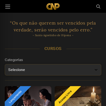
“Os que não querem ser vencidos
pela
verdade, serão vencidos pelo erro.”
– Santo Agostinho de Hipona –
CURSOS
Categorias
'Pré-Lançamento'
Acesso Livre
Lançamento