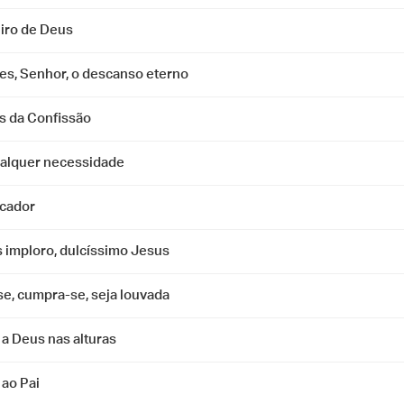
iro de Deus
hes, Senhor, o descanso eterno
s da Confissão
alquer necessidade
ecador
s imploro, dulcíssimo Jesus
se, cumpra-se, seja louvada
 a Deus nas alturas
 ao Pai