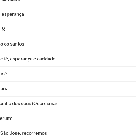
e esperança
 fé
os os santos
e fé, esperança e caridade
osé
aria
Rainha dos céus (Quaresma)
verum”
, São José, recorremos