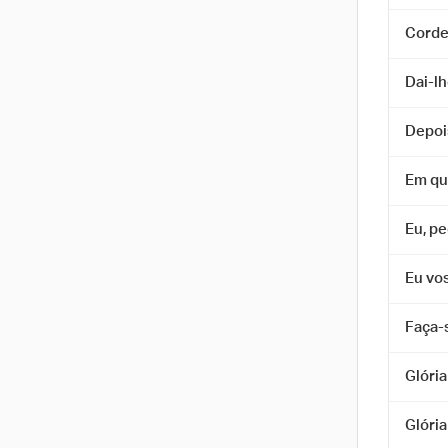
Corde
Dai-l
Depoi
Em qu
Eu, p
Eu vo
Faça-
Glória
Glória