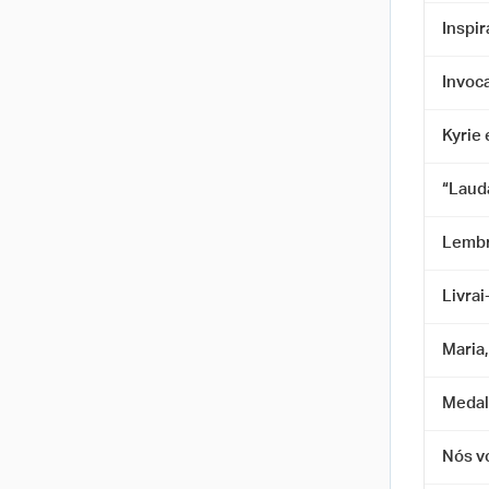
Inspir
Invoca
Kyrie 
“Laud
Lembr
Livra
Maria
Medal
Nós v