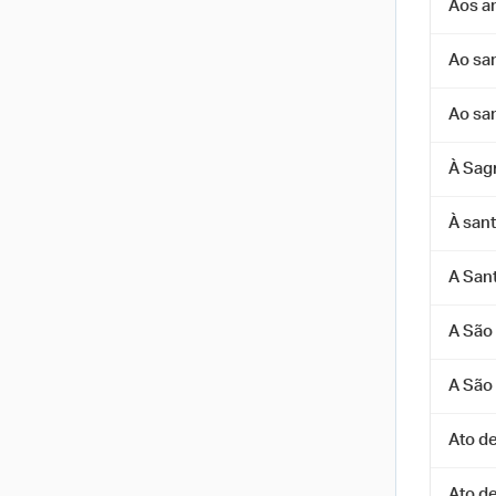
Aos a
Ao sa
Ao sa
À Sag
À san
A San
A São
A São
Ato d
Ato d