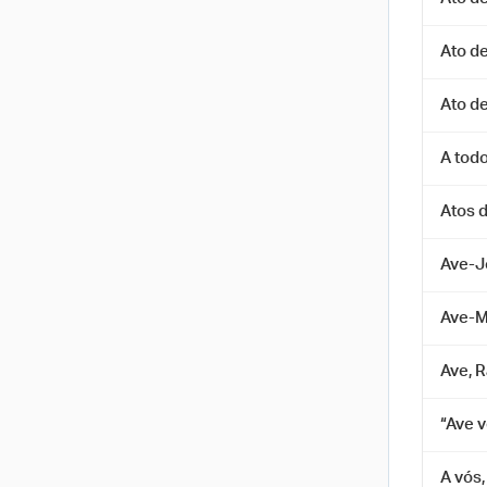
Ato d
Ato de
A tod
Atos d
Ave-J
Ave-M
Ave, 
“Ave 
A vós