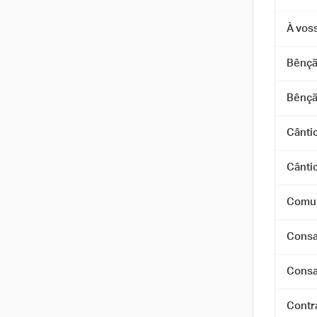
À vos
Bênçã
Bênçã
Cânti
Cânti
Comun
Consa
Consa
Contr