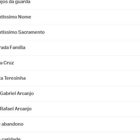
njos da guarda
ntíssimo Nome
ntíssimo Sacramento
rada Família
ta Cruz
ta Teresinha
 Gabriel Arcanjo
 Rafael Arcanjo
e abandono
e caridade