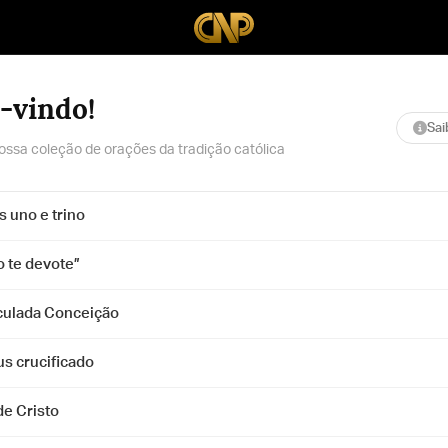
-vindo!
Sai
ossa coleção de orações da tradição católica
 uno e trino
o te devote”
culada Conceição
us crucificado
de Cristo