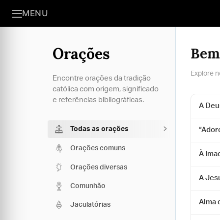
MENU
Orações
Bem
Explore n
Encontre orações da tradição
católica com origem, significado
e referências bibliográficas.
A Deus
Todas as orações
“Ador
Orações comuns
À Ima
Orações diversas
A Jes
Comunhão
Alma 
Jaculatórias