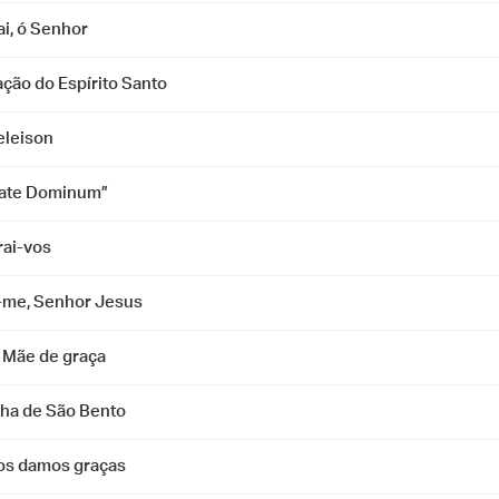
ai, ó Senhor
ção do Espírito Santo
eleison
ate Dominum”
ai-vos
i-me, Senhor Jesus
, Mãe de graça
ha de São Bento
os damos graças