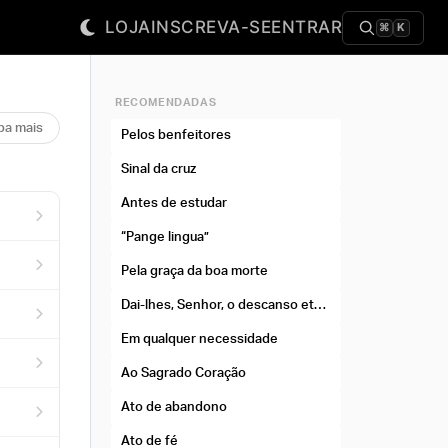
LOJA
INSCREVA-SE
ENTRAR
⌘
K
RECOMENDADAS
ba mais
Pelos benfeitores
Sinal da cruz
Antes de estudar
“Pange lingua”
Pela graça da boa morte
Dai-lhes, Senhor, o descanso eterno
Em qualquer necessidade
Ao Sagrado Coração
Ato de abandono
Ato de fé