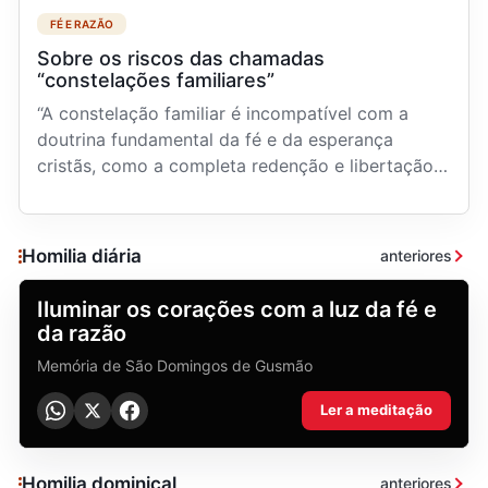
FÉ E RAZÃO
Sobre os riscos das chamadas
“constelações familiares”
“A constelação familiar é incompatível com a
doutrina fundamental da fé e da esperança
cristãs, como a completa redenção e libertação
que encontram...
Homilia diária
anteriores
HOMILIA DIÁRIA
Iluminar os corações com a luz da fé e
da razão
Memória de São Domingos de Gusmão
Ler a meditação
Homilia dominical
anteriores