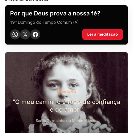
HOMILIA DOMINICAL
Por que Deus prova a nossa fé?
19º Domingo do Tempo Comum (A)
Ler a meditação
Frase do dia
"O meu caminho é todo de confiança
e de amor."
Santa Teresinha do Menino Jesus