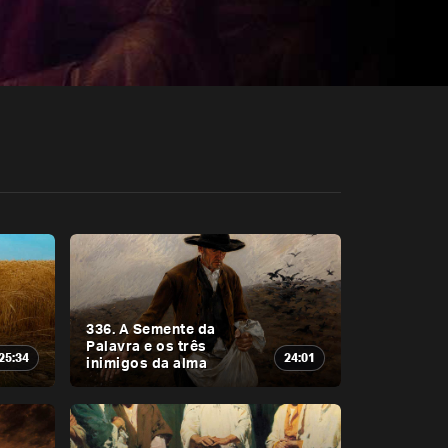
336. A Semente da
Palavra e os três
25:34
24:01
inimigos da alma