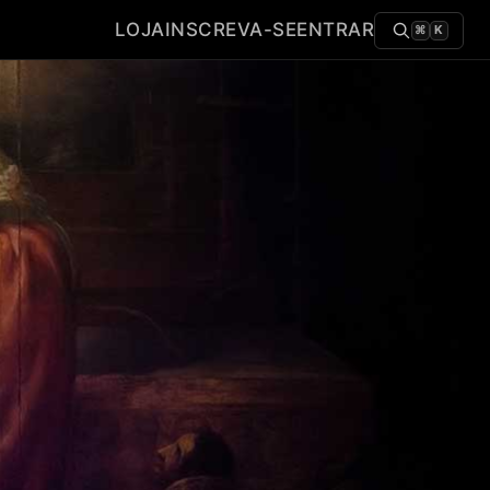
LOJA
INSCREVA-SE
ENTRAR
⌘
K