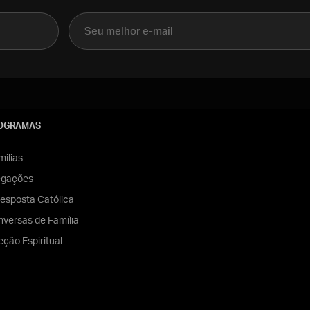
E-mail
OGRAMAS
ilias
egações
esposta Católica
versas de Família
eção Espiritual