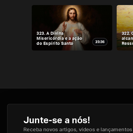
323. A Divina
322. 
Misericórdia e a ação
alcan
23:36
do Espírito Santo
Ress
Junte-se a nós!
Receba novos artigos, vídeos e lançamentos