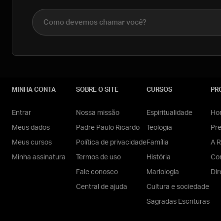
Nome completo
MINHA CONTA
SOBRE O SITE
CURSOS
PR
Entrar
Nossa missão
Espiritualidade
Hom
Meus dados
Padre Paulo Ricardo
Teologia
Pr
Meus cursos
Política de privacidade
Família
A R
Minha assinatura
Termos de uso
História
Con
Fale conosco
Mariologia
Dir
Central de ajuda
Cultura e sociedade
Sagradas Escrituras