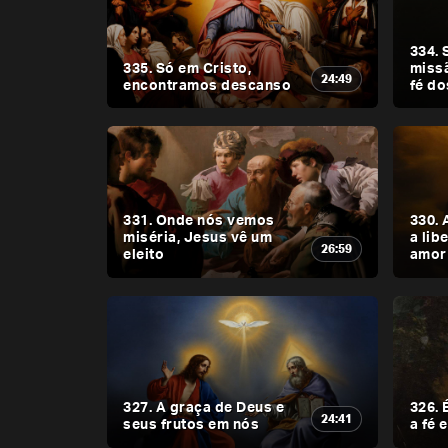
334. 
335. Só em Cristo,
missã
24:49
encontramos descanso
fé do
331. Onde nós vemos
330. 
miséria, Jesus vê um
a lib
26:59
eleito
amor
327. A graça de Deus e
326. 
24:41
seus frutos em nós
a fé 