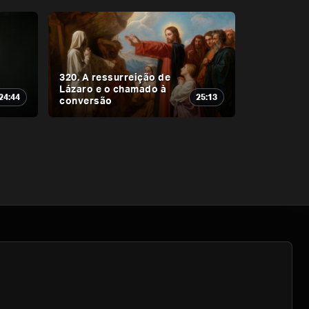
320. A ressurreição de
Lázaro e o chamado à
24:44
25:13
conversão