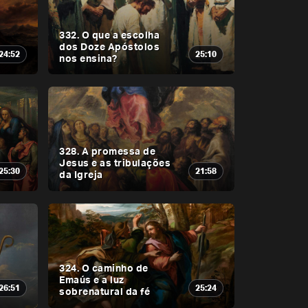
332. O que a escolha
dos Doze Apóstolos
24:52
25:10
nos ensina?
328. A promessa de
Jesus e as tribulações
25:30
21:58
da Igreja
324. O caminho de
Emaús e a luz
26:51
25:24
sobrenatural da fé