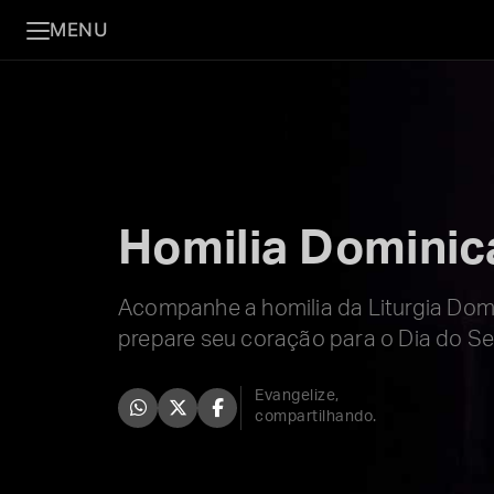
MENU
Homilia Dominic
Acompanhe a homilia da Liturgia Domi
prepare seu coração para o Dia do Se
Evangelize,
compartilhando.