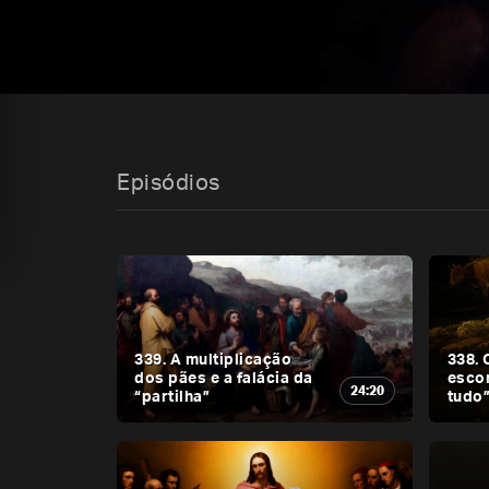
Episódios
339. A multiplicação
338. 
dos pães e a falácia da
esco
24:20
“partilha”
tudo