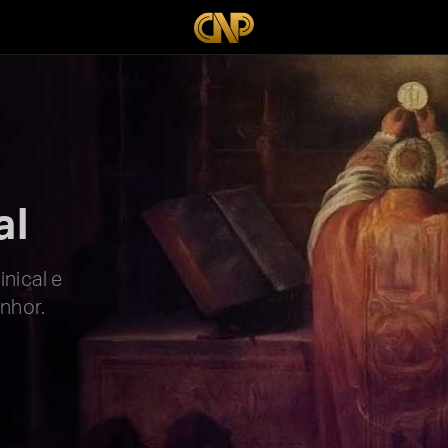
al
nical e
nhor.