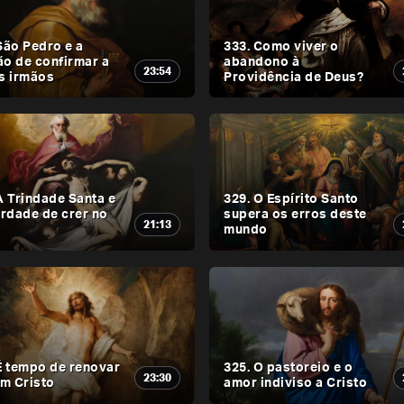
São Pedro e a
333. Como viver o
o de confirmar a
abandono à
23:54
s irmãos
Providência de Deus?
A Trindade Santa e
329. O Espírito Santo
erdade de crer no
supera os erros deste
21:13
mundo
É tempo de renovar
325. O pastoreio e o
23:30
em Cristo
amor indiviso a Cristo