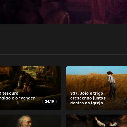
O tesouro
337. Joio e trigo
ndido e o “vender
crescendo juntos
24:19
”
dentro da Igreja