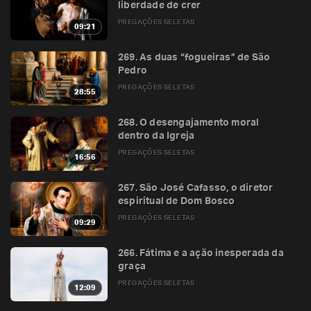
liberdade de crer
PREGAÇÕES SELETAS
09:21
269. As duas “fogueiras” de São
Pedro
PREGAÇÕES SELETAS
28:55
268. O desengajamento moral
dentro da Igreja
PREGAÇÕES SELETAS
16:56
267. São José Cafasso, o diretor
espiritual de Dom Bosco
PREGAÇÕES SELETAS
09:29
266. Fátima e a ação inesperada da
graça
PREGAÇÕES SELETAS
12:09