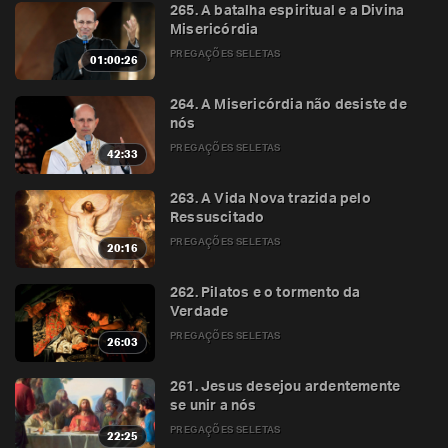
265. A batalha espiritual e a Divina
Misericórdia
PREGAÇÕES SELETAS
01:00:26
264. A Misericórdia não desiste de
nós
PREGAÇÕES SELETAS
42:33
263. A Vida Nova trazida pelo
Ressuscitado
PREGAÇÕES SELETAS
20:16
262. Pilatos e o tormento da
Verdade
PREGAÇÕES SELETAS
26:03
261. Jesus desejou ardentemente
se unir a nós
PREGAÇÕES SELETAS
22:25