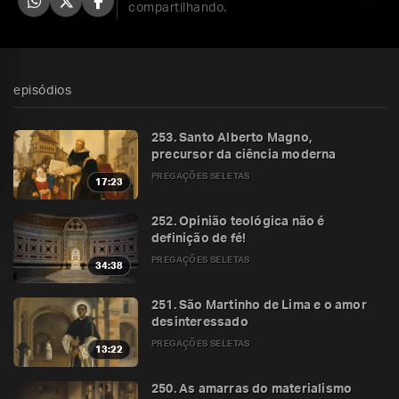
compartilhando.
episódios
253. Santo Alberto Magno,
precursor da ciência moderna
PREGAÇÕES SELETAS
17:23
252. Opinião teológica não é
definição de fé!
PREGAÇÕES SELETAS
34:38
251. São Martinho de Lima e o amor
desinteressado
PREGAÇÕES SELETAS
13:22
250. As amarras do materialismo