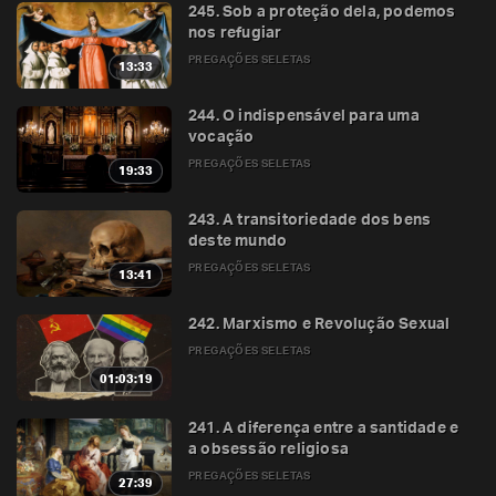
245. Sob a proteção dela, podemos
nos refugiar
PREGAÇÕES SELETAS
13:33
244. O indispensável para uma
vocação
PREGAÇÕES SELETAS
19:33
243. A transitoriedade dos bens
deste mundo
PREGAÇÕES SELETAS
13:41
242. Marxismo e Revolução Sexual
PREGAÇÕES SELETAS
01:03:19
241. A diferença entre a santidade e
a obsessão religiosa
PREGAÇÕES SELETAS
27:39