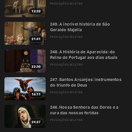
PREGAÇÕES SELETAS
12:32
249. A incrível história de São
Geraldo Majella
PREGAÇÕES SELETAS
21:41
248. A História de Aparecida: do
Reino de Portugal aos dias atuais
PREGAÇÕES SELETAS
22:30
247. Santos Arcanjos: instrumentos
do triunfo de Deus
PREGAÇÕES SELETAS
16:11
246. Nossa Senhora das Dores e a
cura das nossas feridas
PREGAÇÕES SELETAS
24:27