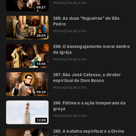
PREGAÇÕES SELETAS
09:21
269. As duas “fogueiras” de São
Pedro
PREGAÇÕES SELETAS
28:55
268. O desengajamento moral dentro
da Igreja
PREGAÇÕES SELETAS
16:56
267. São José Cafasso, o diretor
espiritual de Dom Bosco
PREGAÇÕES SELETAS
09:29
266. Fátima e a ação inesperada da
graça
PREGAÇÕES SELETAS
12:09
265. A batalha espiritual e a Divina