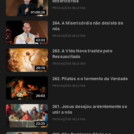
Misericórdia
PREGAÇÕES SELETAS
01:00:26
264. A Misericórdia não desiste de
nós
PREGAÇÕES SELETAS
42:33
263. A Vida Nova trazida pelo
Ressuscitado
PREGAÇÕES SELETAS
20:16
262. Pilatos e o tormento da Verdade
PREGAÇÕES SELETAS
26:03
261. Jesus desejou ardentemente se
unir a nós
PREGAÇÕES SELETAS
22:25