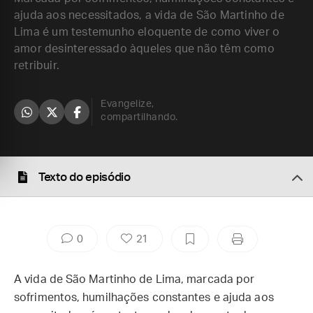
ajuda aos necessitados, a vida de São Martinho de
Lima é um testemunho eloquente de como viver o
amor desinteressado àqueles que não têm como
retribuir.
Evangelize,
compartilhando.
Texto do episódio
0
21
A vida de São Martinho de Lima, marcada por
sofrimentos, humilhações constantes e ajuda aos