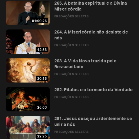
265. A batalha espiritual e a Divina
Misericórdia
PREGAÇÕES SELETAS
01:00:26
264. A Misericórdia não desiste de
nós
PREGAÇÕES SELETAS
42:33
263. A Vida Nova trazida pelo
Ressuscitado
PREGAÇÕES SELETAS
20:16
262. Pilatos e o tormento da Verdade
PREGAÇÕES SELETAS
26:03
261. Jesus desejou ardentemente se
unir a nós
PREGAÇÕES SELETAS
22:25