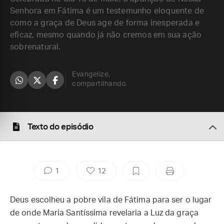
Senhora em Fátima é um testemunho eloquente de
como a graça de Deus age de forma inesperada e
eficaz, mesmo quando já não cremos em sua ação
sobrenatural.
Evangelize,
compartilhando.
Texto do episódio
1
12
Deus escolheu a pobre vila de Fátima para ser o lugar
de onde Maria Santíssima revelaria a Luz da graça