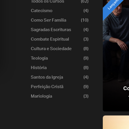
'Pré-Lançamento'
Lançamento
Todos os Cursos
(62)
Catecismo
(4)
Como Ser Família
(10)
Sagradas Escrituras
(4)
Combate Espiritual
(3)
Cultura e Sociedade
(8)
Teologia
(9)
História
(8)
Santos da Igreja
(4)
Perfeição Cristã
(9)
C
Mariologia
(3)