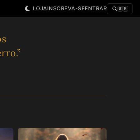
LOJA
INSCREVA-SE
ENTRAR
⌘
K
os
rro.”