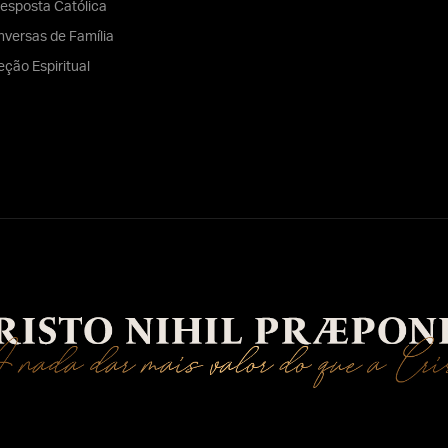
esposta Católica
versas de Família
eção Espiritual