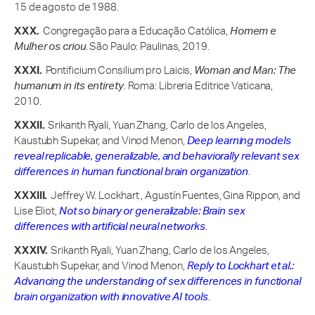
15 de agosto de 1988.
Congregação para a Educação Católica,
Homem e
Mulher os criou
. São Paulo: Paulinas, 2019.
Pontificium Consilium pro Laicis,
Woman and Man: The
humanum in its entirety
. Roma: Libreria Editrice Vaticana,
2010.
Srikanth Ryali, Yuan Zhang, Carlo de los Angeles,
Kaustubh Supekar, and Vinod Menon,
Deep learning models
reveal replicable, generalizable, and behaviorally relevant sex
differences in human functional brain organization
.
Jeffrey W. Lockhart , Agustín Fuentes, Gina Rippon, and
Lise Eliot,
Not so binary or generalizable: Brain sex
differences with artificial neural networks
.
Srikanth Ryali, Yuan Zhang, Carlo de los Angeles,
Kaustubh Supekar, and Vinod Menon,
Reply to Lockhart et al.:
Advancing the understanding of sex differences in functional
brain organization with innovative AI tools
.