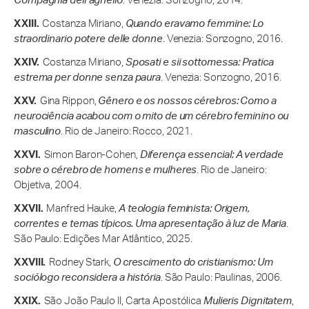
Compagnia dell’agnello
. Venezia: Sonzogno, 2014.
Costanza Miriano,
Quando eravamo femmine: Lo
straordinario potere delle donne
. Venezia: Sonzogno, 2016.
Costanza Miriano,
Sposati e sii sottomessa: Pratica
estrema per donne senza paura
. Venezia: Sonzogno, 2016.
Gina Rippon,
Gênero e os nossos cérebros: Como a
neurociência acabou com o mito de um cérebro feminino ou
masculino
. Rio de Janeiro: Rocco, 2021.
Simon Baron-Cohen,
Diferença essencial: A verdade
sobre o cérebro de homens e mulheres
. Rio de Janeiro:
Objetiva, 2004.
Manfred Hauke,
A teologia feminista: Origem,
correntes e temas típicos. Uma apresentação à luz de Maria
.
São Paulo: Edições Mar Atlântico, 2025.
Rodney Stark,
O crescimento do cristianismo: Um
sociólogo reconsidera a história
. São Paulo: Paulinas, 2006.
São João Paulo II, Carta Apostólica
Mulieris Dignitatem
,