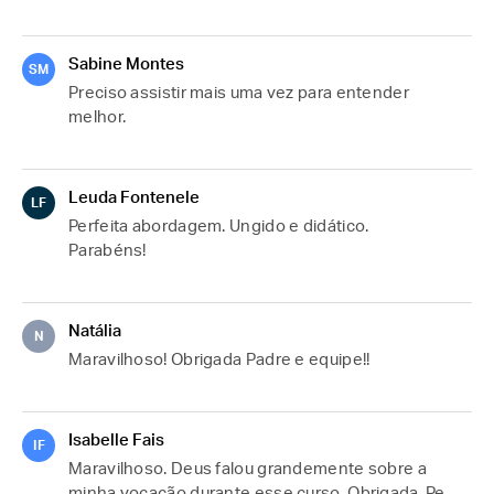
Sabine Montes
SM
Preciso assistir mais uma vez para entender 
melhor. 
Leuda Fontenele
LF
Perfeita abordagem. Ungido e didático. 
Parabéns!
Natália
N
Maravilhoso! Obrigada Padre e equipe!!
Isabelle Fais
IF
Maravilhoso. Deus falou grandemente sobre a 
minha vocação durante esse curso. Obrigada, Pe 