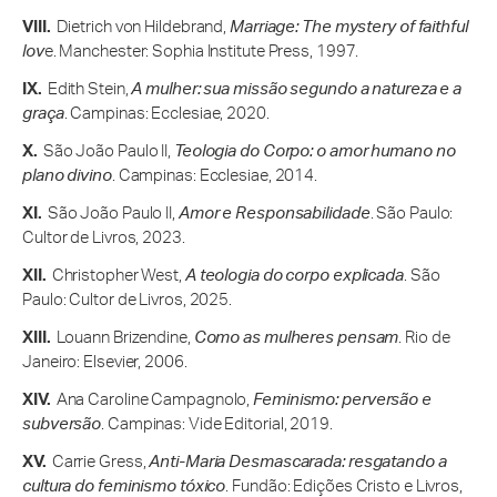
Dietrich von Hildebrand,
Marriage: The mystery of faithful
lov
e. Manchester: Sophia Institute Press, 1997.
Edith Stein,
A mulher: sua missão segundo a natureza e a
graça
. Campinas: Ecclesiae, 2020.
São João Paulo II,
Teologia do Corpo: o amor humano no
plano divino
. Campinas: Ecclesiae, 2014.
São João Paulo II,
Amor e Responsabilidade
. São Paulo:
Cultor de Livros, 2023.
Christopher West,
A teologia do corpo explicada
. São
Paulo: Cultor de Livros, 2025.
Louann Brizendine,
Como as mulheres pensam
. Rio de
Janeiro: Elsevier, 2006.
Ana Caroline Campagnolo,
Feminismo: perversão e
subversão
. Campinas: Vide Editorial, 2019.
Carrie Gress,
Anti-Maria Desmascarada: resgatando a
cultura do feminismo tóxico
. Fundão: Edições Cristo e Livros,