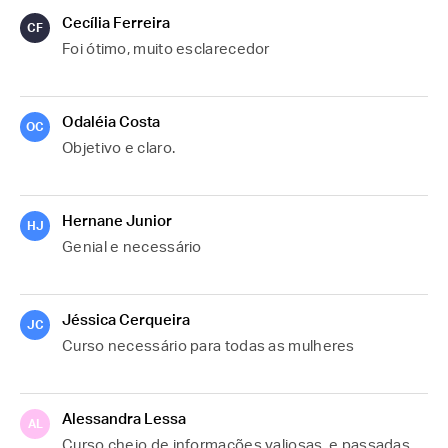
Cecília Ferreira
CF
Foi ótimo, muito esclarecedor
Odaléia Costa
OC
Objetivo e claro.
Hernane Junior
HJ
Genial e necessário
Jéssica Cerqueira
JC
Curso necessário para todas as mulheres
Alessandra Lessa
AL
Curso cheio de informações valiosas, e passadas 