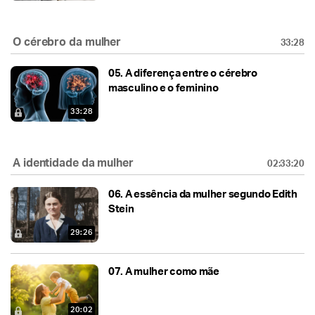
O cérebro da mulher
33:28
05.
A diferença entre o cérebro
masculino e o feminino
33:28
A identidade da mulher
02:33:20
06.
A essência da mulher segundo Edith
Stein
29:26
07.
A mulher como mãe
20:02