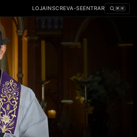
LOJA
INSCREVA-SE
ENTRAR
⌘
K