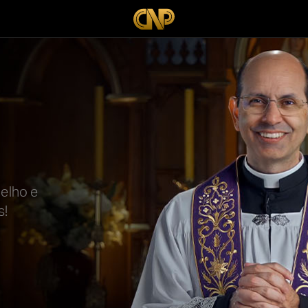
gelho e
s!