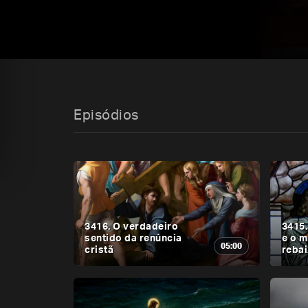
Episódios
3416. O verdadeiro
3415.
sentido da renúncia
e o m
05:00
cristã
reba