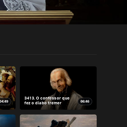
3413. O confessor que
04:49
06:46
fez o diabo tremer