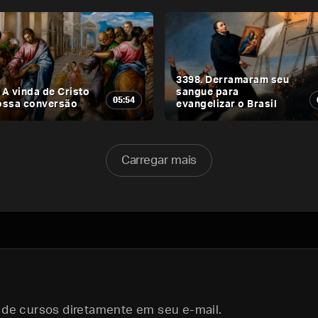
3398. Derramaram seu
 A vinda de Cristo
sangue para
05:54
nossa conversão
evangelizar o Brasil
Carregar mais
 de cursos diretamente em seu e-mail.