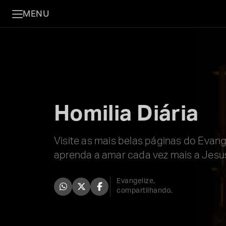
MENU
Homilia Diária
Visite as mais belas páginas do Evan
aprenda a amar cada vez mais a Jesu
Evangelize,
compartilhando.