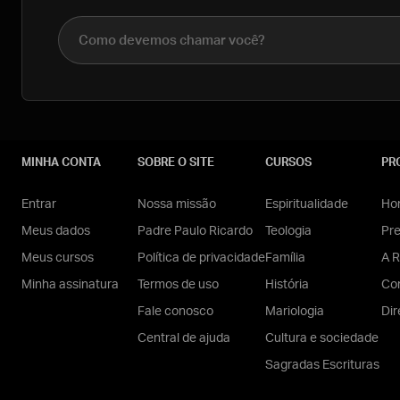
Nome completo
MINHA CONTA
SOBRE O SITE
CURSOS
PR
Entrar
Nossa missão
Espiritualidade
Hom
Meus dados
Padre Paulo Ricardo
Teologia
Pr
Meus cursos
Política de privacidade
Família
A R
Minha assinatura
Termos de uso
História
Con
Fale conosco
Mariologia
Dir
Central de ajuda
Cultura e sociedade
Sagradas Escrituras