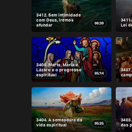
3412. Sem intimidade
com Deus, iremos
3411.
06:39
afundar
Lei 
3408. Marta, Maria e
Lázaro e o progresso
3407.
05:14
espiritual
camp
3404. A semeadura da
3403.
05:25
vida espiritual
das 