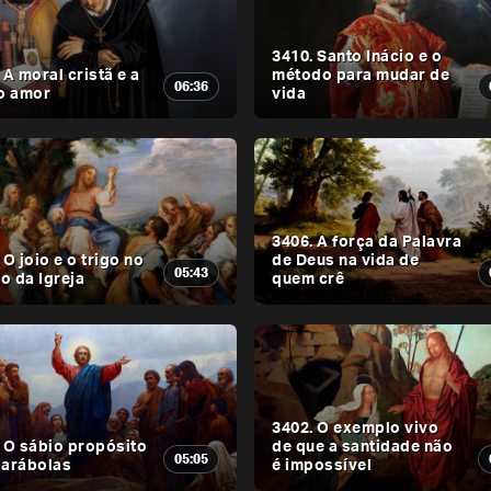
3410. Santo Inácio e o
 A moral cristã e a
método para mudar de
06:36
do amor
vida
3406. A força da Palavra
 O joio e o trigo no
de Deus na vida de
05:43
o da Igreja
quem crê
3402. O exemplo vivo
 O sábio propósito
de que a santidade não
05:05
parábolas
é impossível