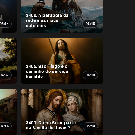
3409. A parábola da
rede e os maus
06:14
05:15
católicos
3405. São Tiago e o
caminho do serviço
04:37
05:10
humilde
3401. Como fazer parte
07:16
05:19
da família de Jesus?