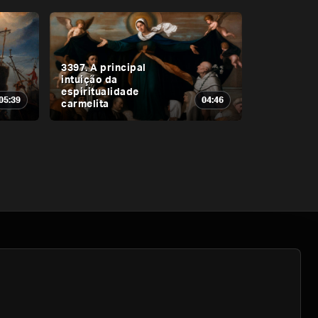
3397. A principal
intuição da
espiritualidade
05:39
04:46
carmelita