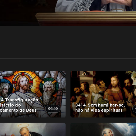
 A Transfiguração
istério do
3414. Sem humilhar-se,
06:50
ixamento de Deus
não há vida espiritual