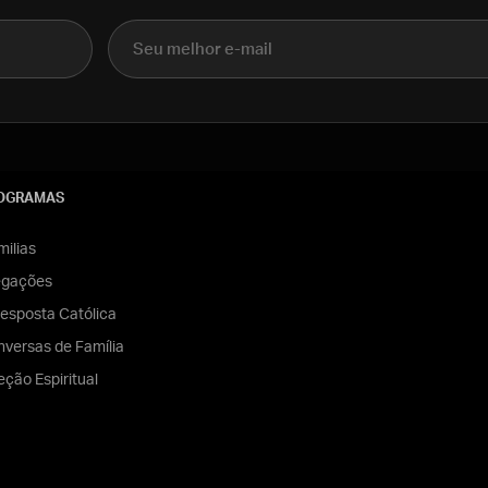
E-mail
OGRAMAS
ilias
egações
esposta Católica
versas de Família
eção Espiritual