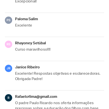
Excepcional!
Paloma Salim
PS
Excelente 
Rhayoney Setúbal
RS
Curso maravilhoso!!!!
Janice Ribeiro
JR
Excelente! Respostas objetivas e esclarecedoras. 
Obrigada Padre!
Rafaelcrlima@gmail.com
R
O padre Paulo Ricardo nos oferta informações 
preciosas sobre a educação dos filhos com base 