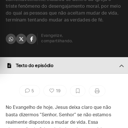
triste fenômeno do desengajamento moral, por meio
do qual as pessoas que não aceitam mudar de vida,
terminam tentando mudar as verdades de fé.
Evangelize,
compartilhando.
Texto do episódio
5
19
No Evangelho de hoje, Jesus deixa claro que não
basta dizermos “Senhor, Senhor” se não estamos
realmente dispostos a mudar de vida. Essa