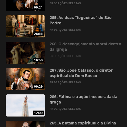
PREGAÇÕES SELETAS
09:21
269. As duas “fogueiras” de São
Pedro
PREGAÇÕES SELETAS
28:55
268. O desengajamento moral dentro
da Igreja
PREGAÇÕES SELETAS
16:56
267. São José Cafasso, o diretor
espiritual de Dom Bosco
PREGAÇÕES SELETAS
09:29
266. Fátima e a ação inesperada da
graça
PREGAÇÕES SELETAS
12:09
265. A batalha espiritual e a Divina