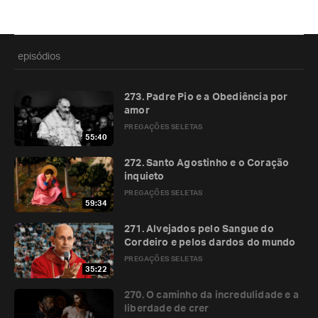
episódios
273. Padre Pio e a Obediência por
amor
PREGAÇÕES SELETAS
55:40
272. Santo Agostinho e o Coração
inquieto
PREGAÇÕES SELETAS
59:34
271. Alvejados pelo Sangue do
Cordeiro e pelos dardos do mundo
PREGAÇÕES SELETAS
35:22
270. O caminho da incredulidade e a
liberdade de crer