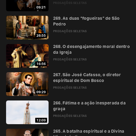
PREGAÇÕES SELETAS
09:21
269. As duas “fogueiras” de São
Pedro
PREGAÇÕES SELETAS
28:55
268. O desengajamento moral dentro
da Igreja
PREGAÇÕES SELETAS
16:56
267. São José Cafasso, o diretor
espiritual de Dom Bosco
PREGAÇÕES SELETAS
09:29
266. Fátima e a ação inesperada da
graça
PREGAÇÕES SELETAS
12:09
265. A batalha espiritual e a Divina