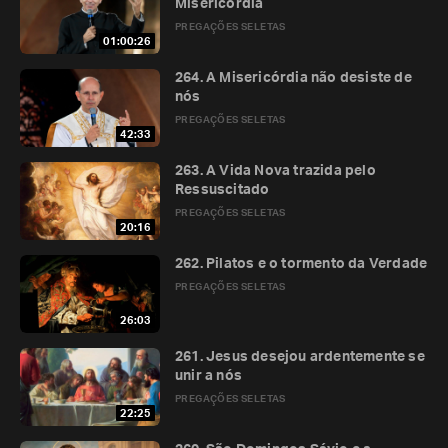
Misericórdia
PREGAÇÕES SELETAS
01:00:26
264. A Misericórdia não desiste de
nós
PREGAÇÕES SELETAS
42:33
263. A Vida Nova trazida pelo
Ressuscitado
PREGAÇÕES SELETAS
20:16
262. Pilatos e o tormento da Verdade
PREGAÇÕES SELETAS
26:03
261. Jesus desejou ardentemente se
unir a nós
PREGAÇÕES SELETAS
22:25