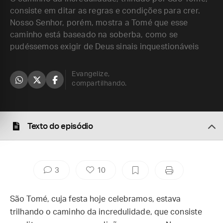
consiste em ditar as regras e condições para crer.
Nosso Senhor, porém, mostra a Tomé que esse
caminho está baseado na soberba, como se
pudéssemos exigir de Deus sinais inquestionáveis
Evangelize,
compartilhando.
Texto do episódio
3
10
São Tomé, cuja festa hoje celebramos, estava
trilhando o caminho da incredulidade, que consiste