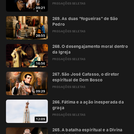
PREGAÇÕES SELETAS
09:21
269. As duas “fogueiras” de São
Pedro
PREGAÇÕES SELETAS
28:55
268. O desengajamento moral dentro
da Igreja
PREGAÇÕES SELETAS
16:56
267. São José Cafasso, o diretor
espiritual de Dom Bosco
PREGAÇÕES SELETAS
09:29
266. Fátima e a ação inesperada da
graça
PREGAÇÕES SELETAS
12:09
265. A batalha espiritual e a Divina