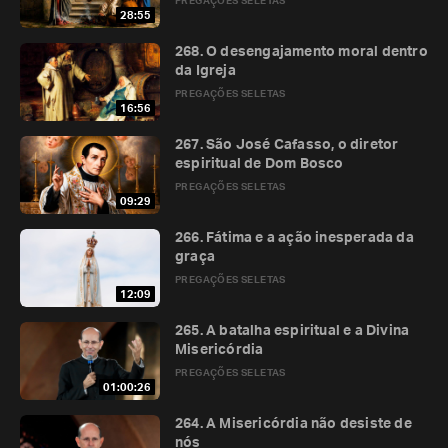
PREGAÇÕES SELETAS
28:55
268. O desengajamento moral dentro
da Igreja
PREGAÇÕES SELETAS
16:56
267. São José Cafasso, o diretor
espiritual de Dom Bosco
PREGAÇÕES SELETAS
09:29
266. Fátima e a ação inesperada da
graça
PREGAÇÕES SELETAS
12:09
265. A batalha espiritual e a Divina
Misericórdia
PREGAÇÕES SELETAS
01:00:26
264. A Misericórdia não desiste de
nós