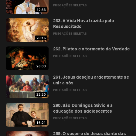
PREGAÇÕES SELETAS
42:33
263. A Vida Nova trazida pelo
Ressuscitado
PREGAÇÕES SELETAS
20:16
262. Pilatos e o tormento da Verdade
PREGAÇÕES SELETAS
26:03
261. Jesus desejou ardentemente se
unir a nós
PREGAÇÕES SELETAS
22:25
260. São Domingos Sávio e a
educação dos adolescentes
PREGAÇÕES SELETAS
16:21
259. O suspiro de Jesus diante das