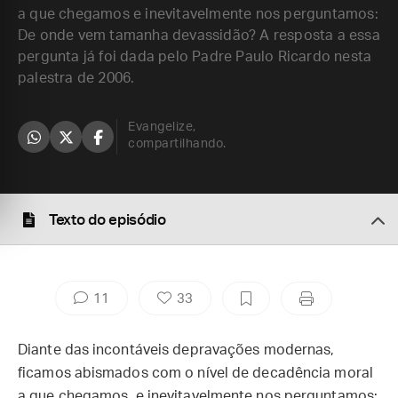
a que chegamos e inevitavelmente nos perguntamos:
De onde vem tamanha devassidão? A resposta a essa
pergunta já foi dada pelo Padre Paulo Ricardo nesta
palestra de 2006.
Evangelize,
compartilhando.
Texto do episódio
11
33
Diante das incontáveis depravações modernas,
ficamos abismados com o nível de decadência moral
a que chegamos, e inevitavelmente nos perguntamos: