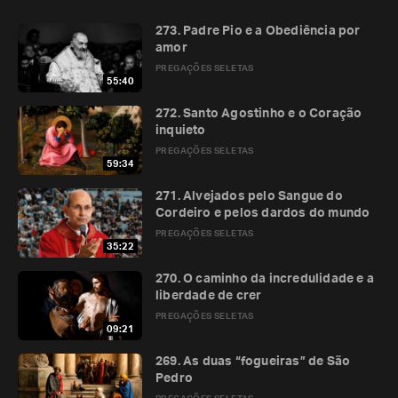
273. Padre Pio e a Obediência por
amor
PREGAÇÕES SELETAS
55:40
272. Santo Agostinho e o Coração
inquieto
PREGAÇÕES SELETAS
59:34
271. Alvejados pelo Sangue do
Cordeiro e pelos dardos do mundo
PREGAÇÕES SELETAS
35:22
270. O caminho da incredulidade e a
liberdade de crer
PREGAÇÕES SELETAS
09:21
269. As duas “fogueiras” de São
Pedro