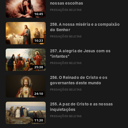
nossas escolhas
PREGAÇÕES SELETAS
16:45
258. A nossa miséria e a compaixão
do Senhor
PREGAÇÕES SELETAS
16:23
257. A alegria de Jesus com os
“infantes”
PREGAÇÕES SELETAS
25:38
256. O Reinado de Cristo e os
governantes deste mundo
PREGAÇÕES SELETAS
24:10
255. A paz de Cristo e as nossas
inquietações
PREGAÇÕES SELETAS
11:20