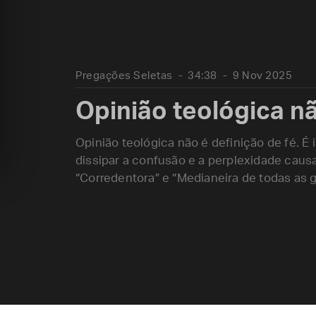
Pregações Seletas
34:38
9 Nov 2025
Opinião teológica nã
Opinião teológica não é definição de fé. 
dissipar a confusão e a perplexidade causa
“Corredentora” e “Medianeira de todas as g