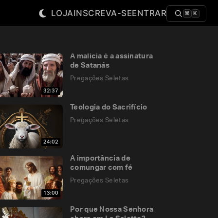
LOJA
INSCREVA-SE
ENTRAR
⌘
K
A malícia é a assinatura
de Satanás
Pregações Seletas
32:37
Teologia do Sacrifício
Pregações Seletas
24:02
A importância de
comungar com fé
Pregações Seletas
13:00
Por que Nossa Senhora