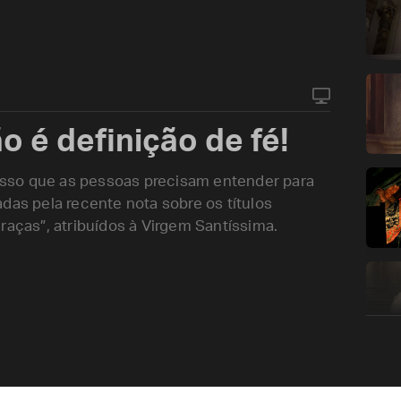
o é definição de fé!
É isso que as pessoas precisam entender para
das pela recente nota sobre os títulos
raças”, atribuídos à Virgem Santíssima.