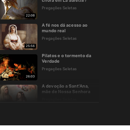
chora em La Salette?
Pregações Seletas
22:08
A fé nos dá acesso ao
mundo real
Pregações Seletas
25:56
Pilatos e o tormento da
Verdade
Pregações Seletas
26:03
A devoção a Sant’Ana,
mãe de Nossa Senhora
Pregações Seletas
12:26
O Espírito Santo não
resiste a um coração
humilde