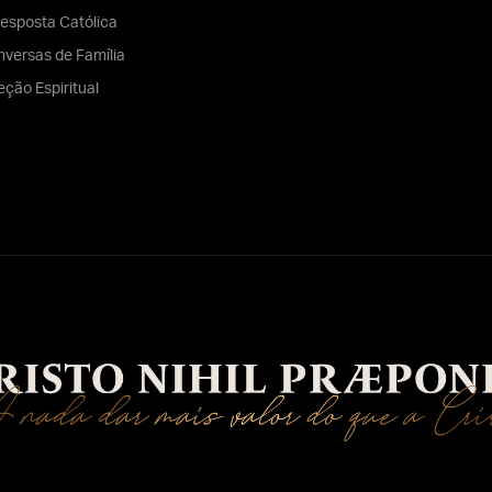
esposta Católica
versas de Família
eção Espiritual