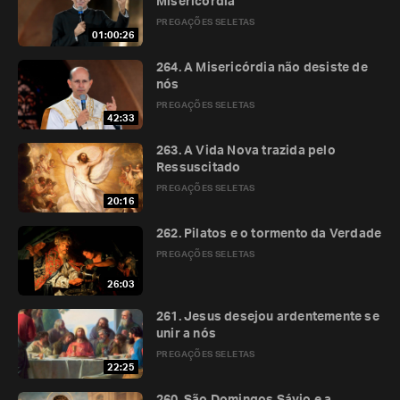
Misericórdia
PREGAÇÕES SELETAS
01:00:26
264. A Misericórdia não desiste de
nós
PREGAÇÕES SELETAS
42:33
263. A Vida Nova trazida pelo
Ressuscitado
PREGAÇÕES SELETAS
20:16
262. Pilatos e o tormento da Verdade
PREGAÇÕES SELETAS
26:03
261. Jesus desejou ardentemente se
unir a nós
PREGAÇÕES SELETAS
22:25