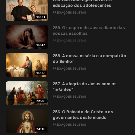
260. São Domingos Sávio e a
educação dos adolescentes
PREGAÇÕES SELETAS
16:21
259. O suspiro de Jesus diante das
nossas escolhas
PREGAÇÕES SELETAS
16:45
258. A nossa miséria e a compaixão
do Senhor
PREGAÇÕES SELETAS
16:23
257. A alegria de Jesus com os
“infantes”
PREGAÇÕES SELETAS
25:38
256. O Reinado de Cristo e os
governantes deste mundo
PREGAÇÕES SELETAS
24:10