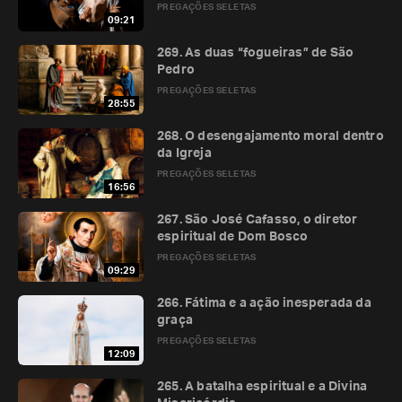
PREGAÇÕES SELETAS
09:21
269. As duas “fogueiras” de São
Pedro
PREGAÇÕES SELETAS
28:55
268. O desengajamento moral dentro
da Igreja
PREGAÇÕES SELETAS
16:56
267. São José Cafasso, o diretor
espiritual de Dom Bosco
PREGAÇÕES SELETAS
09:29
266. Fátima e a ação inesperada da
graça
PREGAÇÕES SELETAS
12:09
265. A batalha espiritual e a Divina