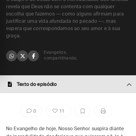
revela que Deus não se contenta com qualquer
escolha que fazemos — como alguns afirmam para
justificar uma vida afundada no pecado —, mas
espera que correspondamos ao seu amor e à sua
graça.
Evangelize,
compartilhando.
Texto do episódio
0
11
No Evangelho de hoje, Nosso Senhor suspira diante