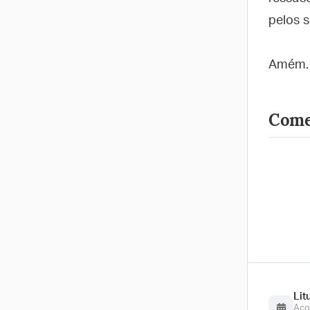
pelos s
Amém.
Come
Lit
Aco