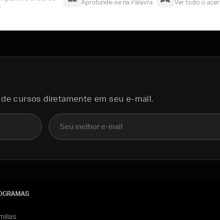
Aprofunde-se na Palavra
Ver todo o ace
e
 de cursos diretamente em seu e-mail.
E-mail
OGRAMAS
ilias