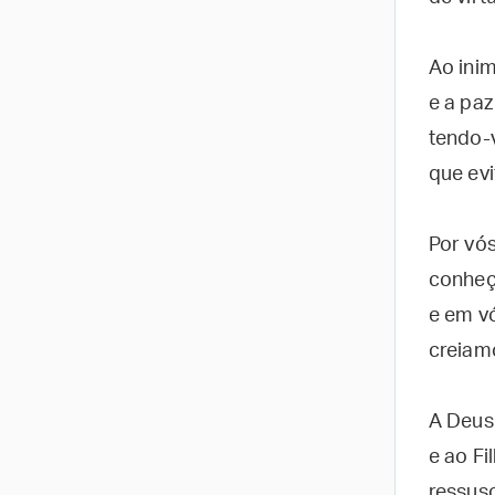
Ao inim
e a pa
tendo-
que ev
Por vó
conheç
e em vó
creiam
A Deus 
e ao Fi
ressusc