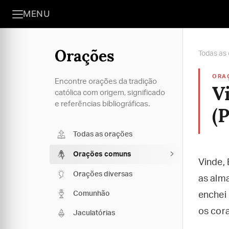
MENU
Orações
Todas as
ORA
Encontre orações da tradição
Vi
católica com origem, significado
e referências bibliográficas.
(
Todas as orações
Orações comuns
Vinde, 
Orações diversas
as alma
Comunhão
enchei 
os cora
Jaculatórias