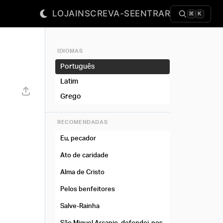
LOJA
INSCREVA-SE
ENTRAR
⌘
K
IDIOMAS
Português
Latim
Grego
RECOMENDADAS
Eu, pecador
Ato de caridade
Alma de Cristo
Pelos benfeitores
Salve-Rainha