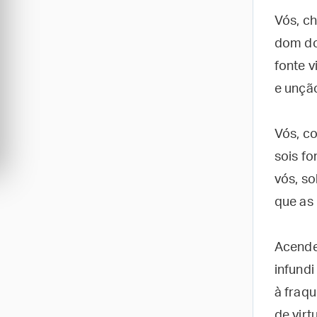
Vós, c
dom do
fonte v
e unção
Vós, c
sois fo
vós, so
que as 
Acendei
infund
à fraq
de virt