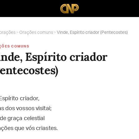
 orações
>
Orações comuns
>
Vinde, Espírito criador (Pentecostes)
ÇÕES COMUNS
nde, Espírito criador
Pentecostes)
Espírito criador,
s dos vossos visitai;
de graça celestial
ções que vós criastes.