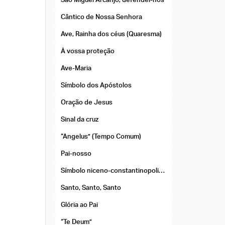
São Miguel Arcanjo, defendei-nos
Cântico de Nossa Senhora
Ave, Rainha dos céus (Quaresma)
À vossa proteção
Ave-Maria
Símbolo dos Apóstolos
Oração de Jesus
Sinal da cruz
“Angelus” (Tempo Comum)
Pai-nosso
Símbolo niceno-constantinopolitano
Santo, Santo, Santo
Glória ao Pai
“Te Deum”