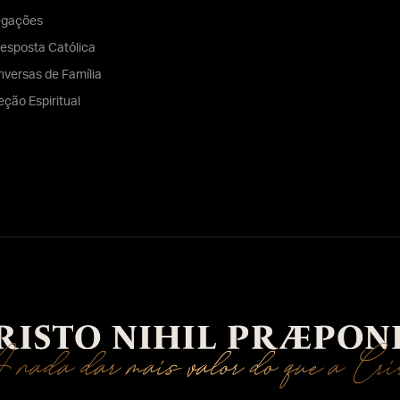
egações
esposta Católica
versas de Família
eção Espiritual