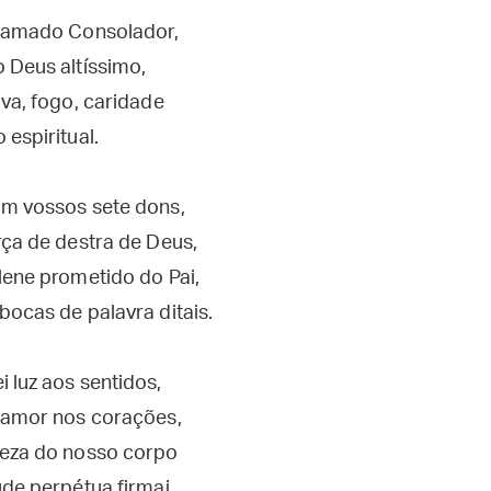
hamado Consolador,
 Deus altíssimo,
iva, fogo, caridade
 espiritual.
om vossos sete dons,
rça de destra de Deus,
lene prometido do Pai,
bocas de palavra ditais.
 luz aos sentidos,
i amor nos corações,
ueza do nosso corpo
ude perpétua firmai.