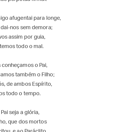
igo afugentai para longe,
z dai-nos sem demora;
vos assim por guia,
itemos todo o mal.
s conheçamos o Pai,
amos também o Filho;
s, de ambos Espírito,
os todo o tempo.
Pai seja a glória,
lho, que dos mortos
itou, e ao Paráclito,