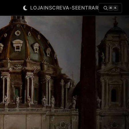
LOJA
INSCREVA-SE
ENTRAR
⌘
K