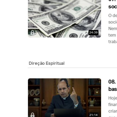
soc
O de
soci
Nem 
24:39
tem 
trab
Direção Espiritual
08.
ba
Hoje
fina
cria
21:14