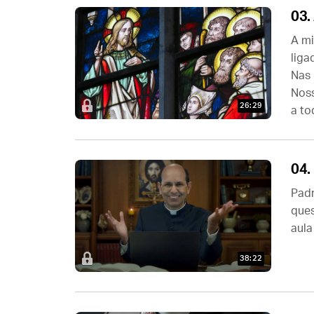
03.
A mi
liga
Nas 
Noss
26:29
a tod
04.
Padr
ques
aula
38:22