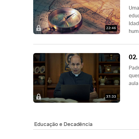
Uma 
educ
Idad
22:46
huma
02.
Padr
ques
aula
37:33
Educação e Decadência