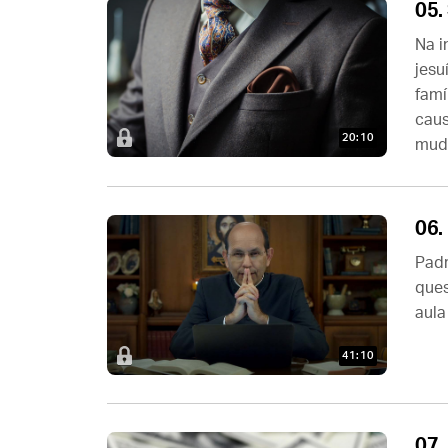
05.
Na i
jesu
famí
caus
20:10
muda
06.
Padr
ques
aula
41:10
07.