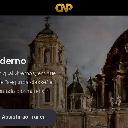
oderno
o qual vivemos, em que
de “segunda classe” e
hamada paz mundial?
Assistir ao Trailer