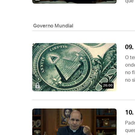
que 
Governo Mundial
09.
O te
onde
no f
no s
26:00
10.
Padr
ques