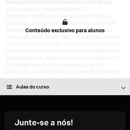
pensadores como Paulo Freire para refutá-lo nas
aulas, quebrar a "espiral do silêncio"?
(15min09s)Estudei Paulo Freire e achava bonita a
pedagogia, era cheia de idealismos vãos, não havia
profundidade. O que nos turva a visão, o que nos
Conteúdo exclusivo para alunos
rouba a verdade? (19min15s)Como podemos mudar o
rumo de nossa pedagogia, que hoje nas faculdades é
muito inspirada por Paulo Freire? Existe alguma linha
pedagógica mais alinhada, hoje, com o catolicismo?
(23min08s)Paulo Freire, na construção da sua
pedagogia, foi influenciado por Gramsci? (29min48s)
Aulas do curso
Junte-se a nós!