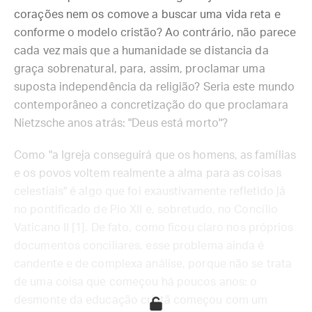
corações nem os comove a buscar uma vida reta e
conforme o modelo cristão? Ao contrário, não parece
cada vez mais que a humanidade se distancia da
graça sobrenatural, para, assim, proclamar uma
suposta independência da religião? Seria este mundo
contemporâneo a concretização do que proclamara
Nietzsche anos atrás: "Deus está morto"?
Como "a Igreja conseguirá que os homens, as famílias
e os povos voltem realmente a alma para as coisas
celestiais" é algo que foi exaustivamente refletido já
no pontificado de Pio XII e, sobretudo, no Concílio
Vaticano II [1]. De fato, como ficou claro nos próprios
documentos conciliares, esse problema ainda é
candente e de complexa análise, porque não se trata
de uma coisa que começou há poucos anos: o
desmonte da educação cristã começou com um