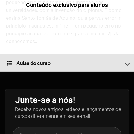
pequeno erro lá no tempo da fundação das
Conteúdo exclusivo para alunos
universidades, com a invenção do diploma. E como
ensina Santo Tomás de Aquino, quia parvus error in
principio magnus est in fine — um pequeno erro no
princípio acaba por tornar-se grande no fim [2]. Já
conhecemos...
Aulas do curso
Junte-se a nós!
Receba novos artigos, vídeos e lançamentos de
cursos diretamente em seu e-mail.
Nome completo