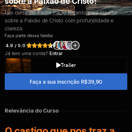
sobre a Paixão de Cristo!
Um curso do Padre Paulo Ricardo para meditar
sobre a Paixão de Cristo com profundidade e
clareza.
Faça parte dessa família:
4.9 / 5.0
Já tem uma conta?
Entrar
Trailer
Faça a sua inscrição
R$39,90
Relevância do Curso
O castigo que nos traz a