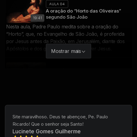
AULA 04
A oração do “Horto das Oliveiras”
segundo São João
19:41
Nesta aula, Padre Paulo medita sobre a oração do
“Horto”, que, no Evangelho de São João, é proferida
por Jesus antes da Paixão, em Jerusalém, diante dos
Apóstolos e dos gregos que queriam ver Jesus.
Mostrar mais
AULA 05
A agonia de Jesus no Horto das
Oliveiras segundo os sinóticos
33:51
O capítulo 26 de São Mateus, o 14 de São Marcos e o
22 de São Lucas apresentam a narrativa da agonia de
Jesus no Horto das Oliveiras. Nesta aula, Padre Paulo
analisa comparativamente esses relatos.
Site maravilhoso. Deus te abençoe, Pe. Paulo
Ricardo! Que o senhor seja Santo!
Lucinete Gomes Guilherme
AULA 06