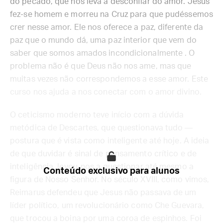
do pecado, que nos leva a desconfiar do amor. Jesus
fez-se homem e morreu na Cruz para que pudéssemos
crer nesse amor. Ele nos oferece a paz, diferente da
paz que o mundo dá, uma paz interior que vem do
saber que somos amados incondicionalmente . O
problema não é que Deus não nos ame, mas que
muitas vezes não correspondemos a esse amor. Este
curso nos ajuda a nos conectar com o amor divino.
O ceticismo moderno teve início com a dúvida
metódica de Descartes, que questionava tudo —
postura que é vista como inteligente até hoje. A ideia
de que duvidar é sinal de pensamento crítico e de
inteligência, levou-nos a questionar até mesmo a
Conteúdo exclusivo para alunos
figura de Nosso Senhor. No século XVIII, como vimos,
Reimarus defendeu que Jesus não passava de um
líder político, um revolucionário como Che Guevara,
que trocou a boina por uma coroa de espinhos. Foi