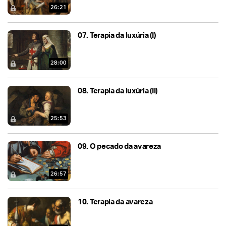
26:21
07.
Terapia da luxúria (I)
28:00
08.
Terapia da luxúria (II)
25:53
09.
O pecado da avareza
26:57
10.
Terapia da avareza