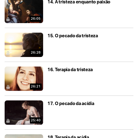
14.
A tristeza enquanto paixão
26:05
15.
O pecado da tristeza
26:28
16.
Terapia da tristeza
26:21
17.
O pecado da acídia
25:40
18.
Terapia da acídia