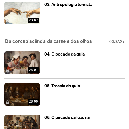
03.
Antropologia tomista
28:07
Da concupiscência da carne e dos olhos
03:07:27
04.
O pecado da gula
26:07
05.
Terapia da gula
26:09
06.
O pecado da luxúria