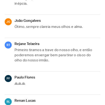
inépcia.
João Gonçalves
JG
Ótimo, sempre clareia meus olhos e alma.
Rejane Teixeira
RT
Primeiro tiramos a trave do nosso olho, e então 
poderemos enxergar bem para tirar o cisco do 
olho do nosso irmão.
Paulo Flores
PF
🙏🙏🙏
Renan Lucas
RL