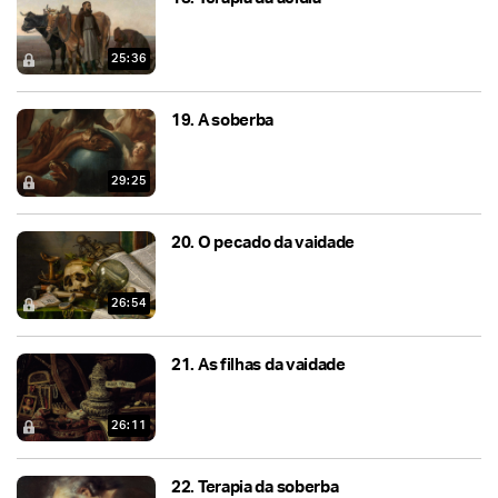
25:36
19.
A soberba
29:25
20.
O pecado da vaidade
26:54
21.
As filhas da vaidade
26:11
22.
Terapia da soberba