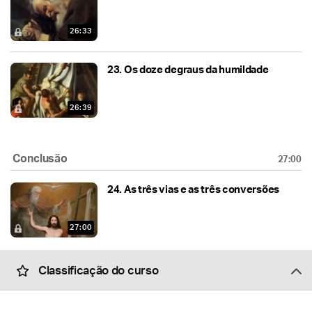
26:33
23.
Os doze degraus da humildade
26:39
Conclusão
27:00
24.
As três vias e as três conversões
27:00
Classificação do curso