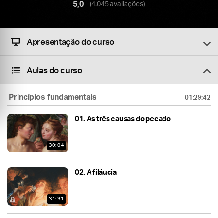
5,0
(4.045 avaliações)
Apresentação do curso
Aulas do curso
Princípios fundamentais
01:29:42
01.
As três causas do pecado
30:04
02.
A filáucia
31:31