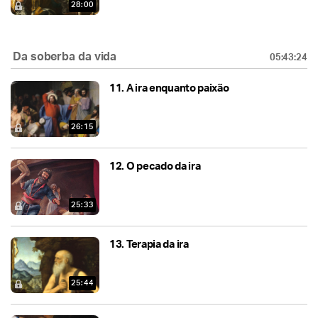
28:00
Da soberba da vida
05:43:24
11.
A ira enquanto paixão
26:15
12.
O pecado da ira
25:33
13.
Terapia da ira
25:44