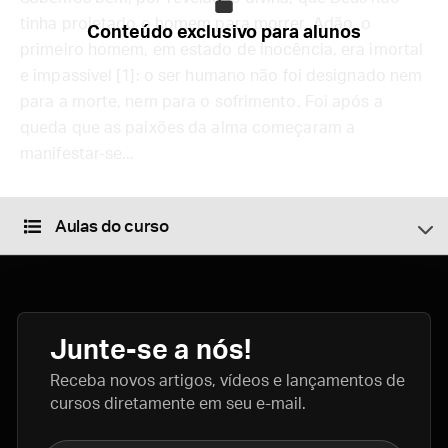
tinha projetado o homem para morrer. Adão, o
Conteúdo exclusivo para alunos
primeiro homem, em estado de inocência, era imortal
e impassível [1]: o ser humano não foi designado nem
para a morte, nem para o sofrimento. Foi após a
queda que as paixões da alma começaram a
manifestar-se...
Aulas do curso
Junte-se a nós!
Receba novos artigos, vídeos e lançamentos de
cursos diretamente em seu e-mail.