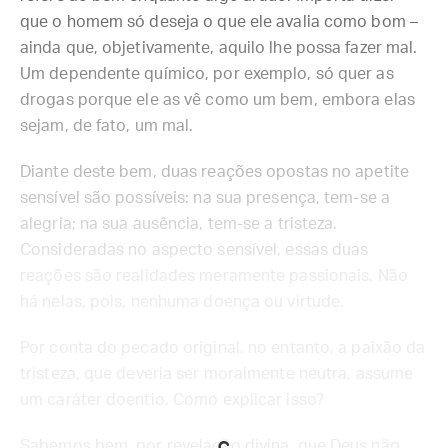
que o homem só deseja o que ele avalia como bom –
ainda que, objetivamente, aquilo lhe possa fazer mal.
Um dependente químico, por exemplo, só quer as
drogas porque ele as vê como um bem, embora elas
sejam, de fato, um mal.
Diante deste bem, duas reações opostas no apetite
sensível são possíveis: na sua presença, tem-se a
alegria; na sua ausência, tem-se a tristeza.
Consideradas no aspecto sensível, essas duas
reações são realidades meramente passionais. Não
há nelas, pois, nenhuma doença ou virtude.
Por conta do pecado original, no entanto, a paixão da
tristeza, que deveria ser moralmente neutra, assume
um caráter doentio. Como explicar isso?
Sabemos bem, por revelação divina, que Deus não