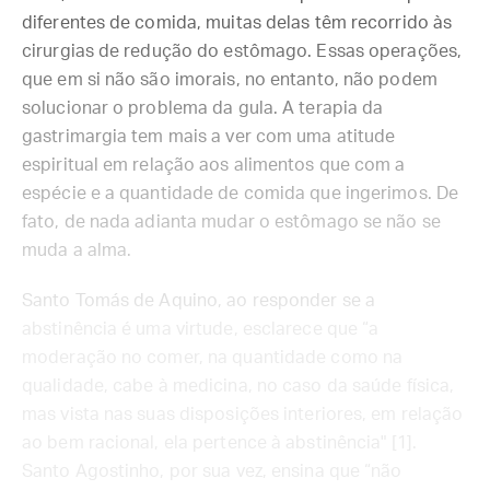
diferentes de comida, muitas delas têm recorrido às
cirurgias de redução do estômago. Essas operações,
que em si não são imorais, no entanto, não podem
solucionar o problema da gula. A terapia da
gastrimargia tem mais a ver com uma atitude
espiritual em relação aos alimentos que com a
espécie e a quantidade de comida que ingerimos. De
fato, de nada adianta mudar o estômago se não se
muda a alma.
Santo Tomás de Aquino, ao responder se a
abstinência é uma virtude, esclarece que “a
moderação no comer, na quantidade como na
qualidade, cabe à medicina, no caso da saúde física,
mas vista nas suas disposições interiores, em relação
ao bem racional, ela pertence à abstinência" [1].
Santo Agostinho, por sua vez, ensina que “não