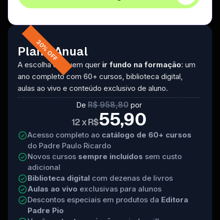
Excelente curso!!!
AULA 11
30% OFF
Vivian Leite R Ishi
Colérico
Plano Anual
37:35
A escolha de quem quer
ir fundo na formação
: um
O colérico é rijo de temperamento, enérgico e sagaz.
ano completo com 60+ cursos, biblioteca digital,
Dotado de grande força reativa, vê os problemas com
aulas ao vivo e conteúdo exclusivo de aluno.
facilidade e busca-lhes sem demora a solução. Mas,
por estar muito voltado para fora, não consegue olhar
R$ 958,80
De
por
Muito bom!
55,90
para dentro e reconhecer suas próprias
12 x R$
Irmã Maria Violeta de Jesus Sacramentado
responsabilidades.
Acesso completo ao
catálogo de 60+ cursos
do Padre Paulo Ricardo
Novos cursos
sempre incluídos
sem custo
AULA 12
adicional
Humildade
Biblioteca digital
com dezenas de livros
30:43
Muito bom! Que Deus abençoe o Pe. Paulo Ricardo.
Aulas ao vivo
exclusivas para alunos
A humildade, segundo a clássica definição de Santa
Viviane Oliveira
Descontos especiais em produtos da
Editora
Teresa, é caminhar na verdade, ou seja, é o
Padre Pio
conhecimento sóbrio e realista das próprias