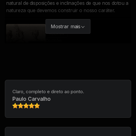
natural de disposições e inclinações de que nos dotou a
natureza que devemos construir o nosso caráter.
Mostrar mais
AULA 04
Divisão
38:06
Os temperamentos podem ser de quatro e somente
quatro tipos, em função do grau de excitabilidade e de
permanência das impressões recebidas: de um lado,
estão os coléricos e sanguíneos; de outro, os
fleumáticos e melancólicos.
Claro, completo e direto ao ponto.
Paulo Carvalho
AULA 05
Apetite sensitivo
28:53
Por mais fortes que sejam nossas inclinações naturais,
tudo em nós, incluindo os apetites concupiscível e