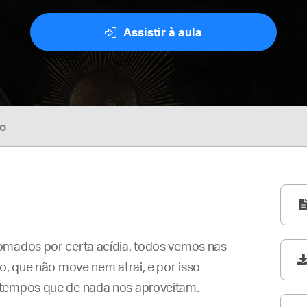
Assistir à aula
so
omados por certa acídia, todos vemos nas
o, que não move nem atrai, e por isso
atempos que de nada nos aproveitam.