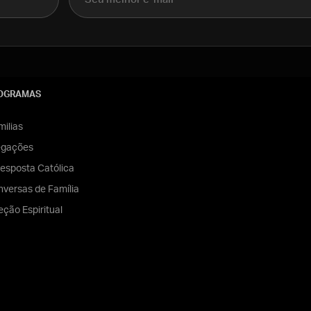
OGRAMAS
ilias
egações
esposta Católica
versas de Família
eção Espiritual