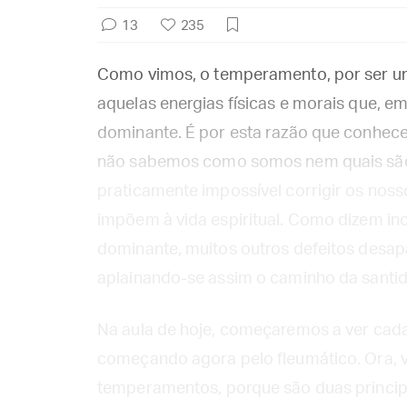
13
235
Como vimos, o temperamento, por ser um
aquelas energias físicas e morais que, e
dominante. É por esta razão que conhece
não sabemos como somos nem quais são 
praticamente impossível corrigir os noss
impõem à vida espiritual. Como dizem inc
dominante, muitos outros defeitos desap
aplainando-se assim o caminho da santi
Na aula de hoje, começaremos a ver ca
começando agora pelo fleumático. Ora, 
temperamentos, porque são duas princip