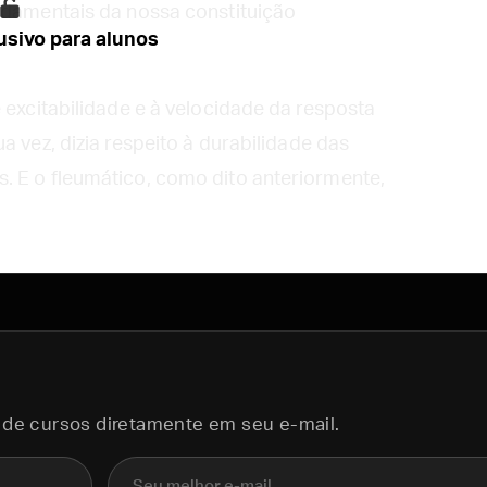
ndamentais da nossa constituição
sivo para alunos
 excitabilidade e à velocidade da resposta
a vez, dizia respeito à durabilidade das
. E o fleumático, como dito anteriormente,
 de cursos diretamente em seu e-mail.
E-mail