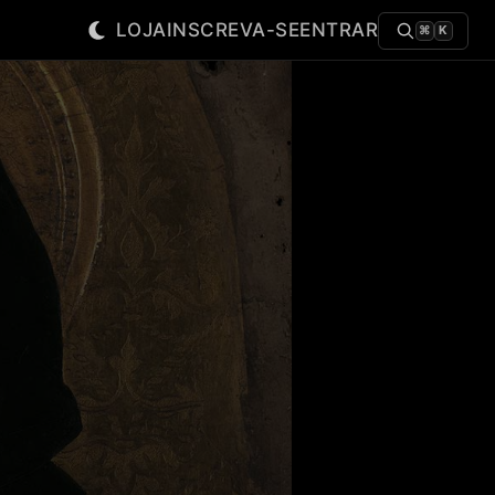
LOJA
INSCREVA-SE
ENTRAR
⌘
K