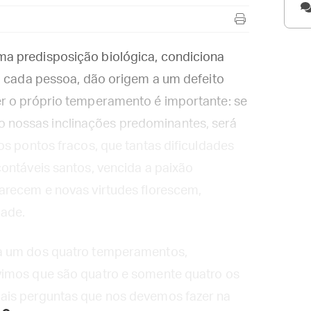
a predisposição biológica, condiciona
m cada pessoa, dão origem a um defeito
r o próprio temperamento é importante: se
nossas inclinações predominantes, será
os pontos fracos, que tantas dificuldades
ontáveis santos, vencida a paixão
arecem e novas virtudes florescem,
dade.
da um dos quatro temperamentos,
vimos que são quatro e somente quatro os
ais perguntas que nos devemos fazer na