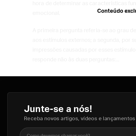
hora de determinar as características fu
Conteúdo exclu
emocional.
A primeira pergunta referia-se ao grau de
aos estímulos externos; a segunda, por su
impressões causadas por esses estímulos
responde não às duas perguntas:...
Junte-se a nós!
Receba novos artigos, vídeos e lançamentos
Nome completo