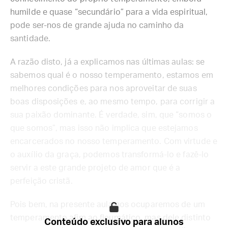
humilde e quase “secundário” para a vida espiritual,
pode ser-nos de grande ajuda no caminho da
santidade.
A razão disto, já a explicamos nas últimas aulas: se
sabemos qual é o nosso temperamento, estamos em
melhores condições para nos aproveitar de suas
boas disposições e, ao mesmo tempo, para corrigir a
sua paixão dominante. É verdade, sim, que “somos o
que somos”, mas isso não implica que estejamos
encarcerados no nosso temperamento. Com virtude e
o auxílio da graça, podemos transformá-lo e fazê-lo
servir a este grande projeto de amor que é a
perfeição cristã.
Pois bem, na presente aula nos ocuparemos de um
temperamento afim ao fleumático, mas dele distinto
Conteúdo exclusivo para alunos