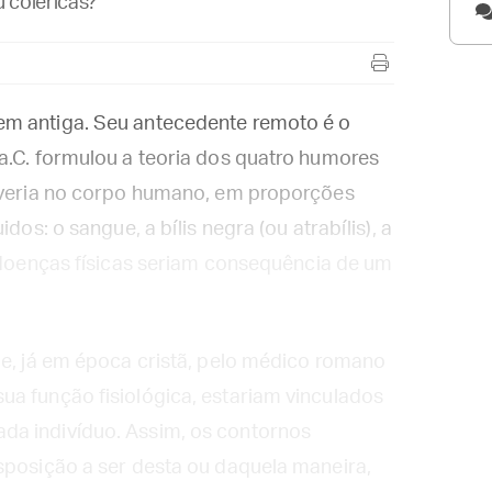
 coléricas?
em antiga. Seu antecedente remoto é o
a.C. formulou a teoria dos quatro humores
haveria no corpo humano, em proporções
dos: o sangue, a bílis negra (ou atrabílis), a
s doenças físicas seriam consequência de um
de, já em época cristã, pelo médico romano
a função fisiológica, estariam vinculados
da indivíduo. Assim, os contornos
sposição a ser desta ou daquela maneira,