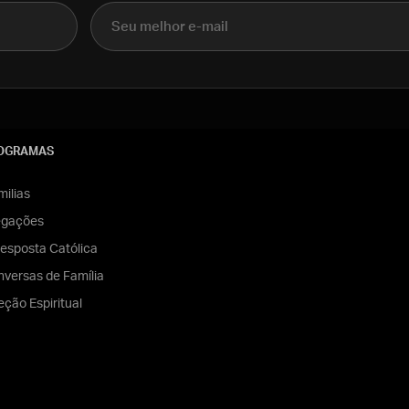
E-mail
OGRAMAS
ilias
egações
esposta Católica
versas de Família
eção Espiritual