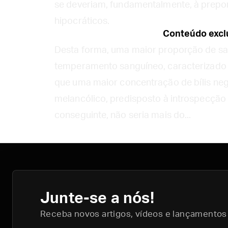
se deveriam, fundamentalmente, à prep
hipocráticos.
Conteúdo exclu
Desta forma, uma maior proporção de sa
temperamento sanguíneo, caracterizado p
que uma maior concentração de bílis ne
melancólico, predisposto à introspecção 
conseguinte, não seria mais do...
Junte-se a nós!
Receba novos artigos, vídeos e lançamentos