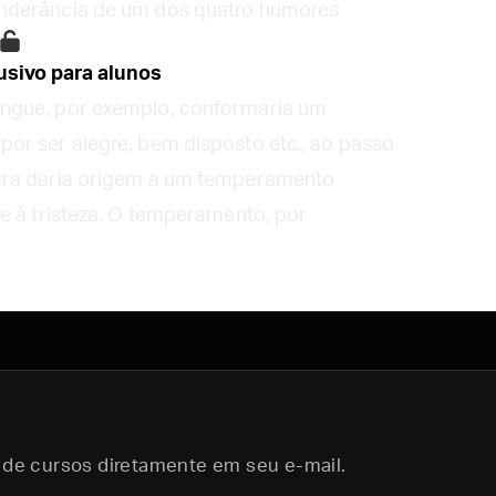
onderância de um dos quatro humores
sivo para alunos
ngue, por exemplo, conformaria um
or ser alegre, bem disposto etc., ao passo
gra daria origem a um temperamento
e à tristeza. O temperamento, por
 de cursos diretamente em seu e-mail.