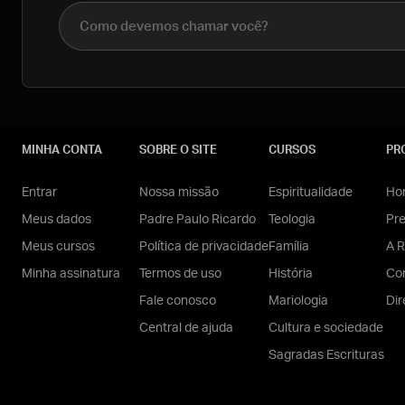
Nome completo
MINHA CONTA
SOBRE O SITE
CURSOS
PR
Entrar
Nossa missão
Espiritualidade
Hom
Meus dados
Padre Paulo Ricardo
Teologia
Pr
Meus cursos
Política de privacidade
Família
A R
Minha assinatura
Termos de uso
História
Con
Fale conosco
Mariologia
Dir
Central de ajuda
Cultura e sociedade
Sagradas Escrituras