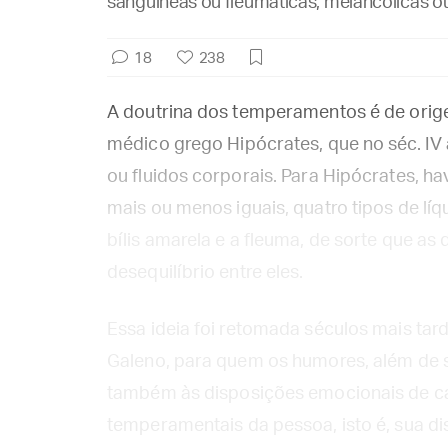
sanguíneas ou fleumáticas, melancólicas ou
18
238
A doutrina dos temperamentos é de orig
médico grego Hipócrates, que no séc. IV 
ou fluidos corporais. Para Hipócrates, 
mais ou menos iguais, quatro tipos de líqui
bílis amarela e a fleuma, de sorte que a
desequilíbrio entre eles.
Essa ideia foi retomada séculos mais tar
Galeno, para quem os humores, além de su
também às disposições emocionais de ca
temperamentais da pessoa, isto é, sua di