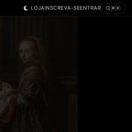
LOJA
INSCREVA-SE
ENTRAR
⌘
K