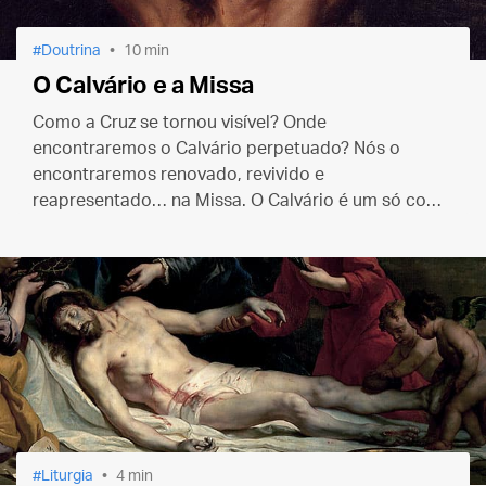
Doutrina
10 min
O Calvário e a Missa
Como a Cruz se tornou visível? Onde
encontraremos o Calvário perpetuado? Nós o
encontraremos renovado, revivido e
reapresentado… na Missa. O Calvário é um só com
a Missa e a Missa é uma só com o Calvário, pois em
ambos existe o mesmo Sacerdote e a mesma
Vítima.
Liturgia
4 min