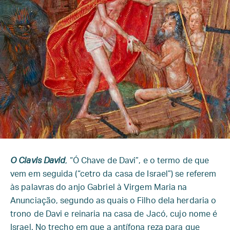
O Clavis David
, “Ó Chave de Davi”, e o termo de que
vem em seguida (“cetro da casa de Israel”) se referem
às palavras do anjo Gabriel à Virgem Maria na
Anunciação, segundo as quais o Filho dela herdaria o
trono de Davi e reinaria na casa de Jacó, cujo nome é
Israel. No trecho em que a antífona reza para que