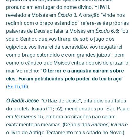
pronunciam em lugar do nome divino, YHWH,
revelado a Moisés em
Êxodo
3. A oração “vinde nos
redimir com o braço estendido” refere-se às próprias
palavras de Deus ao falar a Moisés em
Êxodo
6,6: “Eu
sou o Senhor, que vos tirarei de sob o jugo dos
egípcios, vos livrarei da escravidão, vos resgatarei
com o braço estendido e com grandes juízos”, bem
como o cântico que Moisés entoa depois de cruzar o
mar Vermelho: “
O terror e a angústia caíram sobre
eles. Foram petrificados pelo poder do teu braço
”
(
Ex
15,16
).
O Radix Jesse
, “Ó Raiz de Jessé”, cita dois capítulos
do profeta Isaías (11; 52), mencionados por São Paulo
em
Romanos
15, embora as citações não sejam
exatamente as mesmas. (Depois dos
Salmos
,
Isaías
é
o livro do Antigo Testamento mais citado no Novo.)