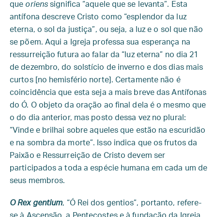
que
oriens
significa “aquele que se levanta”. Esta
antífona descreve Cristo como “esplendor da luz
eterna, o sol da justiça”, ou seja, a luz e o sol que não
se põem. Aqui a Igreja professa sua esperança na
ressurreição futura ao falar da “luz eterna” no dia 21
de dezembro, do solstício de inverno e dos dias mais
curtos [no hemisfério norte]. Certamente não é
coincidência que esta seja a mais breve das Antífonas
do Ó. O objeto da oração ao final dela é o mesmo que
o do dia anterior, mas posto dessa vez no plural:
“Vinde e brilhai sobre aqueles que estão na escuridão
e na sombra da morte”. Isso indica que os frutos da
Paixão e Ressurreição de Cristo devem ser
participados a toda a espécie humana em cada um de
seus membros.
O Rex gentium
, “Ó Rei dos gentios”, portanto, refere-
se à Ascensão, a Pentecostes e à fundação da Igreja.