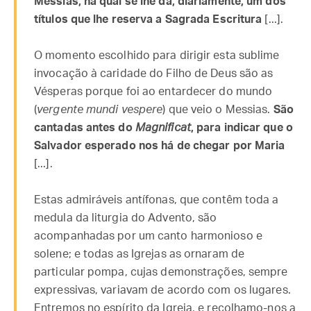
Messias, na qual se lhe dá, diariamente, um dos
títulos que lhe reserva a Sagrada Escritura
[...].
O momento escolhido para dirigir esta sublime
invocação à caridade do Filho de Deus são as
Vésperas porque foi ao entardecer do mundo
(
vergente mundi vespere
) que veio o Messias.
São
cantadas antes do
Magnificat
, para indicar que o
Salvador esperado nos há de chegar por Maria
[...].
Estas admiráveis antífonas, que contêm toda a
medula da liturgia do Advento, são
acompanhadas por um canto harmonioso e
solene; e todas as Igrejas as ornaram de
particular pompa, cujas demonstrações, sempre
expressivas, variavam de acordo com os lugares.
Entremos no espírito da Igreja, e recolhamo-nos a