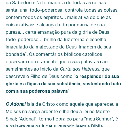
da Sabedoria: “a formadora de todas as coisas…
santa, una, todo-poderosa, controla todas as coisas,
contém todos os espíritos… mais ativa do que as
coisas ativas: e alcança tudo por causa de sua
pureza… certa emanação pura da glória de Deus
todo-poderoso… brilho da luz eterna e espelho
imaculado da majestade de Deus, imagem de sua
bondade”. Os comentários bíblicos católicos
observam corretamente que essas palavras são
semelhantes ao início da
Carta aos Hebreus
, que
descreve o Filho de Deus como “
o resplendor da sua
glória e a figura da sua substância, sustentando tudo
com a sua poderosa palavra
”.
O Adonai
fala de Cristo como aquele que apareceu a
Moisés na sarça ardente e lhe deu a lei no Monte
Sinai; “Adonai”, termo hebraico para “meu Senhor”, é
a palavra que os judeus, quando leem a Bíblia,