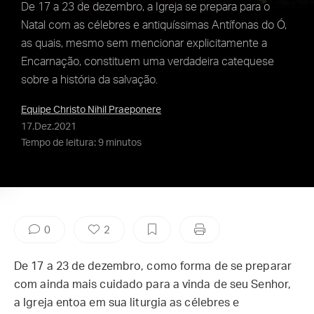
De 17 a 23 de dezembro, a Igreja se prepara para o
Natal com as célebres e antiquíssimas Antífonas do Ó,
as quais, mesmo sem mencionar explicitamente a
Encarnação, constituem uma verdadeira catequese
sobre a história da salvação.
Equipe Christo Nihil Praeponere
17.Dez.2021
Tempo de leitura: 9 minutos
0
2
De 17 a 23 de dezembro, como forma de se preparar
com ainda mais cuidado para a vinda de seu Senhor,
a Igreja entoa em sua liturgia as célebres e