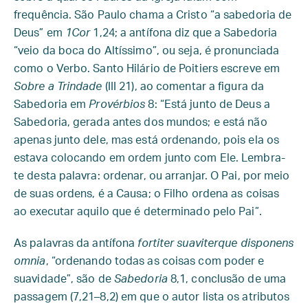
frequência. São Paulo chama a Cristo “a sabedoria de
Deus” em
1Cor
1,24; a antífona diz que a Sabedoria
“veio da boca do Altíssimo”, ou seja, é pronunciada
como o Verbo. Santo Hilário de Poitiers escreve em
Sobre a Trindade
(III 21), ao comentar a figura da
Sabedoria em
Provérbios
8: “Está junto de Deus a
Sabedoria, gerada antes dos mundos; e está não
apenas junto dele, mas está ordenando, pois ela os
estava colocando em ordem junto com Ele. Lembra-
te desta palavra: ordenar, ou arranjar. O Pai, por meio
de suas ordens, é a Causa; o Filho ordena as coisas
ao executar aquilo que é determinado pelo Pai”.
As palavras da antífona
fortiter suaviterque disponens
omnia
, “ordenando todas as coisas com poder e
suavidade”, são de
Sabedoria
8,1, conclusão de uma
passagem (7,21–8,2) em que o autor lista os atributos