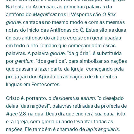
Na festa da Ascensão, as primeiras palavras da
antífona do
Magnificat
nas II Vésperas são
O Rex
gloriæ
, cantadas no mesmo modo e com as mesmas
notas do início das Antífonas do Ó. Estas são as duas
únicas antífonas do antigo
corpus
em geral usadas
em todo o rito romano que começam com essas
palavras. A palavra
gloriæ
, “da glória”, é substituída
por
gentium
, “dos gentios”, para simbolizar as nações
que passam a fazer parte da Igreja, começando pela
pregação dos Apóstolos às nações de diferentes
línguas em Pentecostes.
Cristo é, portanto, o
desideratus earum
, “o desejado
delas [das nações]”, palavras retiradas da profecia de
Ageu
2,8, na qual Deus diz que encherá sua casa, isto
é, a Igreja, com glória quando levantar todas as
nações. Ele também é chamado de
lapis angularis
,