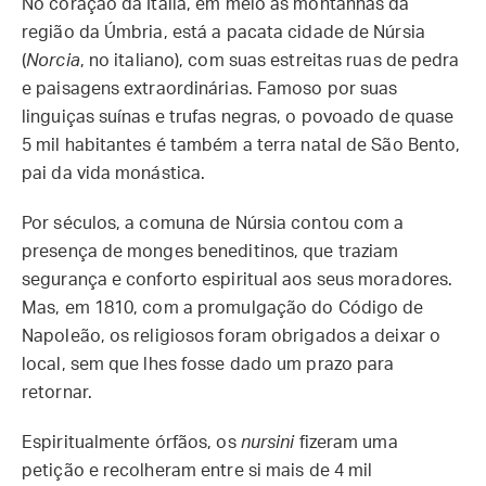
No coração da Itália, em meio às montanhas da
região da Úmbria, está a pacata cidade de Núrsia
(
Norcia
, no italiano), com suas estreitas ruas de pedra
e paisagens extraordinárias. Famoso por suas
linguiças suínas e trufas negras, o povoado de quase
5 mil habitantes é também a terra natal de São Bento,
pai da vida monástica.
Por séculos, a comuna de Núrsia contou com a
presença de monges beneditinos, que traziam
segurança e conforto espiritual aos seus moradores.
Mas, em 1810, com a promulgação do Código de
Napoleão, os religiosos foram obrigados a deixar o
local, sem que lhes fosse dado um prazo para
retornar.
Espiritualmente órfãos, os
nursini
fizeram uma
petição e recolheram entre si mais de 4 mil