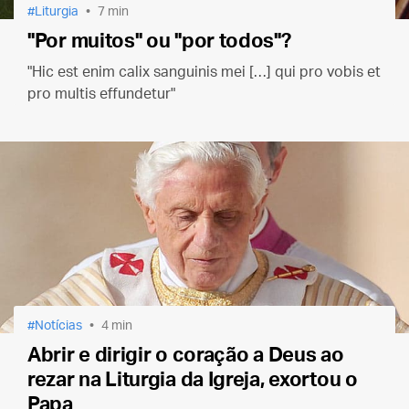
Liturgia
7 min
"Por muitos" ou "por todos"?
"Hic est enim calix sanguinis mei […] qui pro vobis et
pro multis effundetur"
Notícias
4 min
Abrir e dirigir o coração a Deus ao
rezar na Liturgia da Igreja, exortou o
Papa