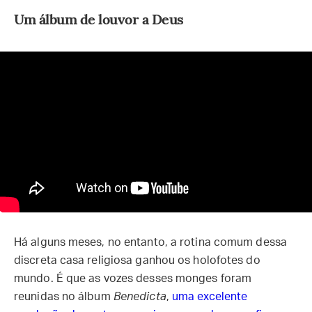
Um álbum de louvor a Deus
Há alguns meses, no entanto, a rotina comum dessa
discreta casa religiosa ganhou os holofotes do
mundo. É que as vozes desses monges foram
reunidas no álbum
Benedicta
,
uma excelente