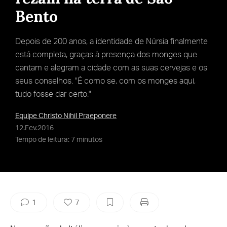
Bento
Depois de 200 anos, a identidade de Núrsia finalmente
está completa, graças à presença dos monges que
cantam e alegram a cidade com as suas cervejas e os
seus conselhos. "É como se, com os monges aqui,
tudo fosse dar certo."
Equipe Christo Nihil Praeponere
12.Fev.2016
Tempo de leitura: 7 minutos
1
7