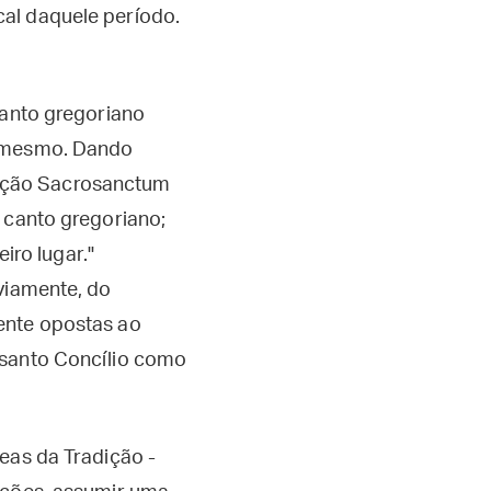
al daquele período.
canto gregoriano
o mesmo. Dando
tuição Sacrosanctum
 canto gregoriano;
iro lugar."
bviamente, do
ente opostas ao
ssanto Concílio como
eas da Tradição -