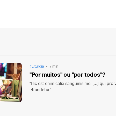
Liturgia
7 min
"Por muitos" ou "por todos"?
"Hic est enim calix sanguinis mei […] qui pro 
effundetur"