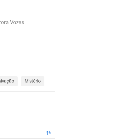
tora Vozes
alvação
Mistério
enviar