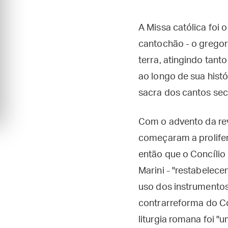
A Missa católica foi 
cantochão - o gregori
terra, atingindo tant
ao longo de sua histór
sacra dos cantos sec
Com o advento da rev
começaram a prolifera
então que o Concílio 
Marini - "restabelece
uso dos instrumentos
contrarreforma do Co
liturgia romana foi 