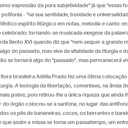
omo expressão da pura subjetividade" já que "essas f
a polifonia - "na sua santidade, bondade e universalid
têntico espírito litúrgico em notas, melodia e canto: 
 celebrado; tornando-se musicada exegese da palavr
a Bento XVI quando diz que "nem sequer a grande mú
algo do passado, mas vive da vitalidade da liturgia e da
ã não se tornará algo do "passado", mas permanecerá viv
itora brasileira Adélia Prado fez uma ótima colocação
turgia. A teologia da libertação, comentava, na ânsia de
ais pobre, pois retirou-lhe a única riqueza que ainda l
gar do órgão colocou-se a sanfona, no lugar das antífona
ados os pés de bananeiras, cocos, os berrantes e bande
nte que assim a missa se torna um passatempo, um ent