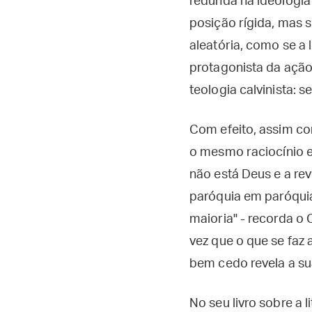
redunda na ideologia
posição rígida, mas s
aleatória, como se a 
protagonista da ação
teologia calvinista: 
Com efeito, assim c
o mesmo raciocínio e
não está Deus e a re
paróquia em paróquia,
maioria" - recorda o
vez que o que se faz
bem cedo revela a sua
No seu livro sobre a 