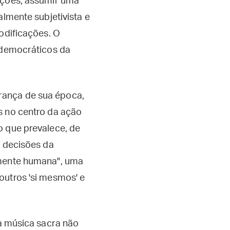
rações, assumir uma
almente subjetivista e
modificações. O
s democráticos da
rança de sua época,
s no centro da ação
o que prevalece, de
s decisões da
amente humana", uma
outros 'si mesmos' e
"a música sacra não