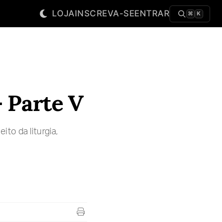
LOJA
INSCREVA-SE
ENTRAR
⌘
K
- Parte V
to da liturgia,