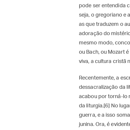
pode ser entendida c
seja, o gregoriano e 
as que traduzem o au
adoração do mistério
mesmo modo, concord
ou Bach, ou Mozart é 
viva, a cultura crist
Recentemente, a escr
dessacralização da li
acabou por torná-lo m
da liturgia.[6] No lu
guerra, e a isso som
junina. Ora, é evide