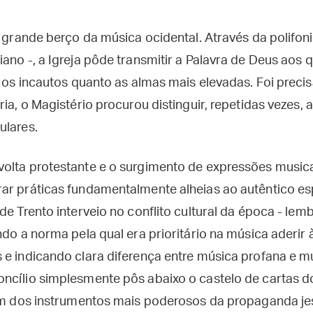
o grande berço da música ocidental. Através da polifoni
ano -, a Igreja pôde transmitir a Palavra de Deus aos 
o os incautos quanto as almas mais elevadas. Foi preci
ia, o Magistério procurou distinguir, repetidas vezes, a
ulares.
olta protestante e o surgimento de expressões musica
r práticas fundamentalmente alheias ao autêntico espír
de Trento interveio no conflito cultural da época - l
ndo a norma pela qual era prioritário na música aderir à
 e indicando clara diferença entre música profana e mú
ncílio simplesmente pôs abaixo o castelo de cartas d
"um dos instrumentos mais poderosos da propaganda jes