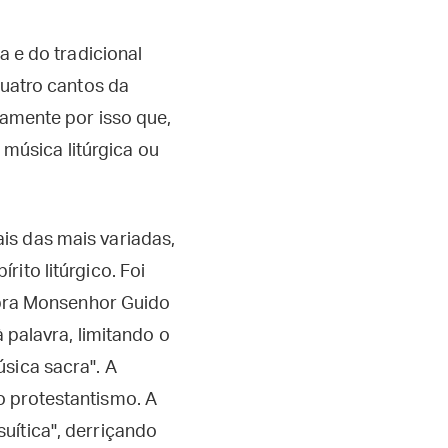
a e do tradicional
quatro cantos da
samente por isso que,
 música litúrgica ou
is das mais variadas,
ito litúrgico. Foi
embra Monsenhor Guido
 palavra, limitando o
sica sacra". A
o protestantismo. A
uítica", derriçando