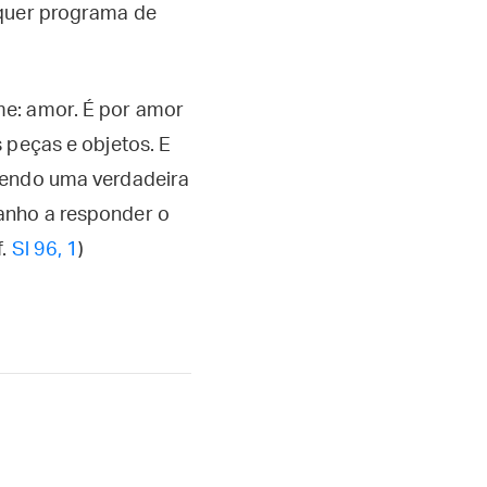
lquer programa de
me: amor. É por amor
 peças e objetos. E
 sendo uma verdadeira
anho a responder o
f.
Sl 96, 1
)