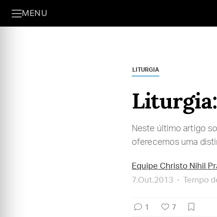
MENU
LITURGIA
Liturgia
Neste último artigo s
oferecemos uma disti
Equipe Christo Nihil P
7.Out.2013
Tempo de
1
7