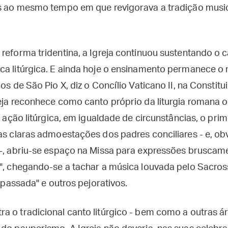
as ao mesmo tempo em que revigorava a tradição music
 reforma tridentina, a Igreja continuou sustentando o 
ca litúrgica. E ainda hoje o ensinamento permanece 
hos de São Pio X, diz o Concílio Vaticano II, na Consti
reja reconhece como canto próprio da liturgia romana o
a ação litúrgica, em igualdade de circunstâncias, o prime
das claras admoestações dos padres conciliares - e, o
 -, abriu-se espaço na Missa para expressões bruscam
a", chegando-se a tachar a música louvada pelo Sacro
rapassada" e outros pejorativos.
a o tradicional canto litúrgico - bem como a outras ár