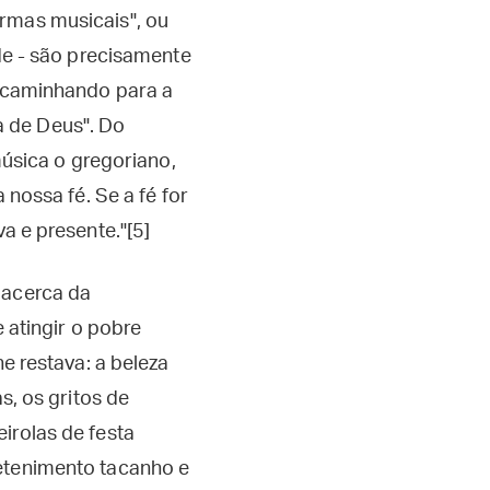
ormas musicais", ou
ade - são precisamente
encaminhando para a
a de Deus". Do
sica o gregoriano,
 nossa fé. Se a fé for
a e presente."[5]
 acerca da
 atingir o pobre
he restava: a beleza
s, os gritos de
irolas de festa
retenimento tacanho e