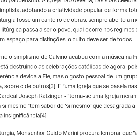
 do pauperismo. A Igreja não deveria, nas suas celeb
implista, adotando a criatividade popular de forma tot
liturgia fosse um canteiro de obras, sempre aberto a 
 litúrgica passa a ser o povo, qual ocorre nos regime
sem espaço para distinções, o culto deve ser de todos.
omo o simplismo de Calvino acabou com a música na F
stá destruindo as celebrações católicas de agora, poi
verência devida a Ele, mas o gosto pessoal de um grup
 sobre o de outros[3]. E "uma Igreja que se baseia na
 Cardeal Joseph Ratzinger - "torna-se uma Igreja mer
 a si mesmo "tem sabor do 'si mesmo' que desagrada a 
 insignificância[4]
liturgia, Monsenhor Guido Marini procura lembrar que 