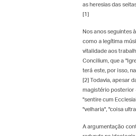
as heresias das seit
[1]
Nos anos seguintes à
como a legítima músi
vitalidade aos trabal
Concilium, que a "Ig
terá este, por isso, n
[2] Todavia, apesar 
magistério posterior
"sentire cum Ecclesi
"velharia", "coisa ult
A argumentação contr