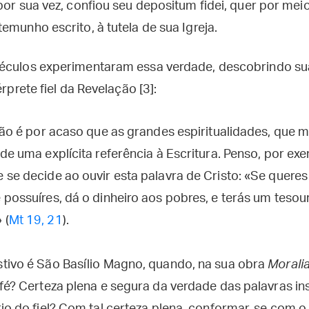
por sua vez, confiou seu depositum fidei, quer por mei
emunho escrito, à tutela de sua Igreja.
séculos experimentaram essa verdade, descobrindo su
érprete fiel da Revelação [3]:
não é por acaso que as grandes espiritualidades, que 
de uma explícita referência à Escritura. Penso, por e
se decide ao ouvir esta palavra de Cristo: «Se queres s
possuíres, dá o dinheiro aos pobres, e terás um tesou
 (
Mt 19, 21
).
tivo é São Basílio Magno, quando, na sua obra
Morali
 fé? Certeza plena e segura da verdade das palavras in