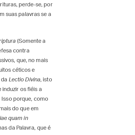
ituras, perde-se, por
em suas palavras se a
riptura
(Somente a
efesa contra
sivos, que, no mais
itos céticos e
a da
Lectio Divina
, isto
induzir os fiéis a
. Isso porque, como
, mais do que em
siae quam in
 mas da Palavra, que é