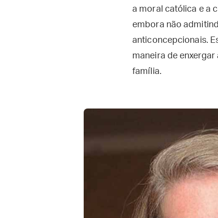
a moral católica e a
embora não admitindo
anticoncepcionais. E
maneira de enxergar 
família.