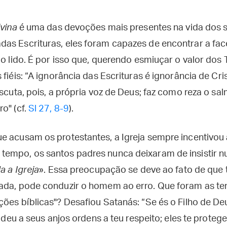
ivina
é uma das devoções mais presentes na vida dos s
as Escrituras, eles foram capazes de encontrar a fac
lo lido. É por isso que, querendo esmiuçar o valor dos
 fiéis: “A ignorância das Escrituras é ignorância de Cri
scuta, pois, a própria voz de Deus; faz como reza o salm
o" (cf.
Sl 27, 8-9
).
e acusam os protestantes, a Igreja sempre incentivou a
empo, os santos padres nunca deixaram de insistir nu
a a Igreja
». Essa preocupação se deve ao fato de que 
ada, pode conduzir o homem ao erro. Que foram as te
ões bíblicas"? Desafiou Satanás: “Se és o Filho de Deu
le deu a seus anjos ordens a teu respeito; eles te prote