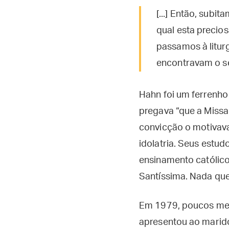
[...] Então, subi
qual esta precios
passamos à litur
encontravam o se
Hahn foi um ferrenho 
pregava “que a Missa
convicção o motivava 
idolatria. Seus estud
ensinamento católico
Santíssima. Nada que 
Em 1979, poucos mese
apresentou ao marido 