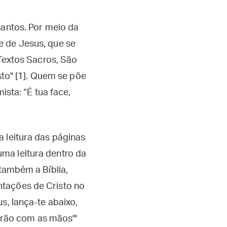
antos. Por meio da
e de Jesus, que se
 Textos Sacros, São
sto" [1]. Quem se põe
ista: “É tua face,
 leitura das páginas
ma leitura dentro da
também a Bíblia,
ntações de Cristo no
s, lança-te abaixo,
gerão com as mãos'"