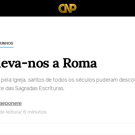
MUNHOS
 leva-nos a Roma
 pela Igreja, santos de todos os séculos puderam desco
nte das Sagradas Escrituras.
raeponere
e leitura: 6 minutos