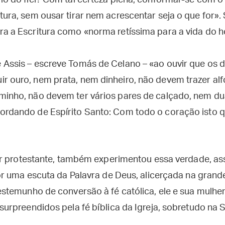
io do fiel? Com tal certeza plena, conformar-se com o
tura, sem ousar tirar nem acrescentar seja o que for».
ra a Escritura como «norma retíssima para a vida do
 Assis – escreve Tomás de Celano – «ao ouvir que os d
r ouro, nem prata, nem dinheiro, não devem trazer al
minho, não devem ter vários pares de calçado, nem dua
ordando de Espírito Santo: Com todo o coração isto qu
r protestante, também experimentou essa verdade, as
r uma escuta da Palavra de Deus, alicerçada na grande
temunho de conversão à fé católica, ele e sua mulher
rpreendidos pela fé bíblica da Igreja, sobretudo na S