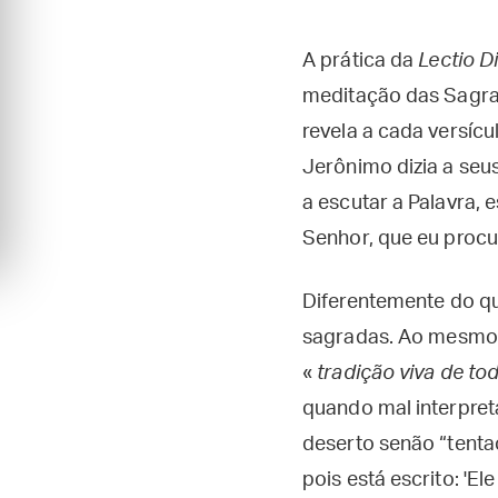
A prática da
Lectio D
meditação das Sagrad
revela a cada versícu
Jerônimo dizia a seus
a escutar a Palavra, e
Senhor, que eu procur
Diferentemente do qu
sagradas. Ao mesmo t
«
t
radição viva de tod
quando mal interpret
deserto senão “tentaç
pois está escrito: 'E