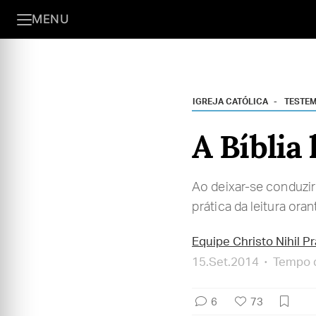
MENU
IGREJA CATÓLICA
TESTE
A Bíblia
Ao deixar-se conduzir
prática da leitura ora
Equipe Christo Nihil P
15.Set.2014
Tempo d
6
73