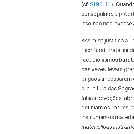
(cf.
Sl 90, 11
). Quand
conseguinte, o própri
isso não nos levasse a
Assim se justifica a 
Escritura). Trata-se 
reducionismos barato
das vezes, levam gra
pagãos a recusarem o
é, a leitura das Sagra
falsas devoções, abr
definiam os Padres, “
instrumentos materia
materialibus instrume