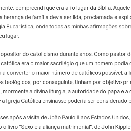
tamente, compreendi que era ali o lugar da Bíblia. Aquel
a herança de família devia ser lida, proclamada e expl
gia Eucarística, onde todas as minhas afirmações sobre
u lugar.
opositor do catolicismo durante anos. Como pastor de l
 católica era o maior sacrilégio que um homem podia c
a converter o maior número de católicos possível, a fi
os teológicos, por conseguinte, tinham por objetivo pri
, mormente a divina liturgia, a autoridade do papa e 
a Igreja Católica ensinasse poderia ser considerado b
s após a visita de João Paulo II aos Estados Unidos
o livro “Sexo e a aliança matrimonial", de John Kippl