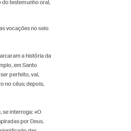
o do testemunho oral,
as vocações no seio
marcaram a história da
xemplo, em Santo
er perfeito, vai,
ro no céus; depois,
a
, se interroga: «O
spiradas por Deus.