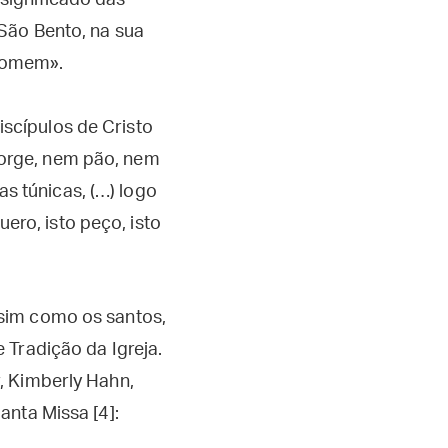
 significado das
 São Bento, na sua
 homem».
iscípulos de Cristo
forge, nem pão, nem
s túnicas, (…) logo
ero, isto peço, isto
sim como os santos,
 Tradição da Igreja.
, Kimberly Hahn,
anta Missa [4]: