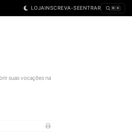
LOJA
INSCREVA-SE
ENTRAR
⌘
K
brir suas vocações na