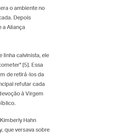
e era o ambiente no
icada. Depois
 a Aliança
inha calvinista, ele
ometer" [5]. Essa
m de retirá-los da
ncipal refutar cada
a devoção à Virgem
íblico.
, Kimberly Hahn
ey, que versava sobre