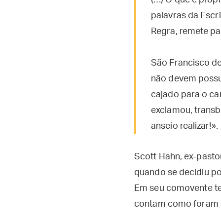
(…) O que é própr
palavras da Escri
Regra, remete pa
São Francisco de
não devem possui
cajado para o ca
exclamou, transb
anseio realizar!».
Scott Hahn, ex-pasto
quando se decidiu po
Em seu comovente tes
contam como foram su