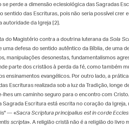
o se perde a dimensão eclesiológica das Sagradas Escr
o sentido das Escrituras, pois não seria possível crer 
 autoridade da Igreja [2].
luta do Magistério contra a doutrina luterana da
Sola Sc
de uma defesa do sentido autêntico da Bíblia, de uma d
s, manipulações desonestas, fundamentalismos agres
nde parte dos cristãos à perda da fé, como também mu
s ensinamentos evangélicos. Por outro lado, a prátic
das Escrituras realizada sob a luz da Tradição, longe de 
e-lhes um caminho seguro para o encontro com Cristo
a Sagrada Escritura está escrita no coração da Igreja
is" — «
Sacra Scriptura principalius est in corde Eccle
ntis scripta
». A religião cristã não é a religião do livro