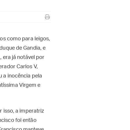
cos como para leigos,
 duque de Gandia, e
 era já notável por
erador Carlos V,
 a inocência pela
tíssima Virgem e
 isso, a imperatriz
cisco foi então
Francisco manteve