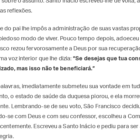
 sobre o assunto. Santo Inácio escreveu-lhe de volta, 
as reflexões.
te do pai lhe impôs a administração de suas vastas pr
piedoso modo de viver. Pouco tempo depois, adoeceu s
cisco rezou fervorosamente a Deus por sua recuperaçã
ma voz interior que lhe dizia:
“Se desejas que tua con
izado, mas isso não te beneficiará.”
alavras, imediatamente submeteu sua vontade em tudo
to, o estado de saúde da duquesa piorou, e ela morreu
nte. Lembrando-se de seu voto, São Francisco decidi
o-se com Deus e com seu confessor, escolheu a Com
ecentemente. Escreveu a Santo Inácio e pediu para ser 
egria.