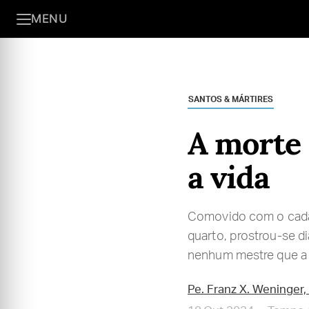
MENU
SANTOS & MÁRTIRES
A morte 
a vida
Comovido com o cadáve
quarto, prostrou-se d
nenhum mestre que a 
Pe. Franz X. Weninger, 