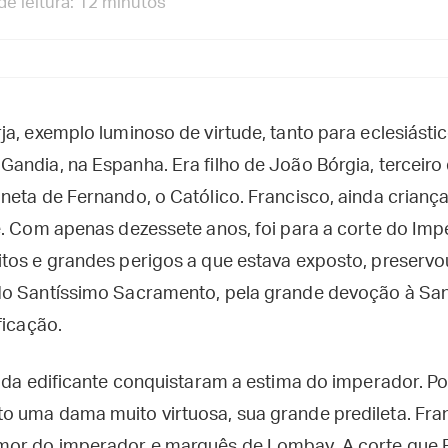
e leitura: 12 minutos
ja, exemplo luminoso de virtude, tanto para eclesiásti
andia, na Espanha. Era filho de João Bórgia, terceiro
eta de Fernando, o Católico. Francisco, ainda criança,
e. Com apenas dezessete anos, foi para a corte do Imp
tos e grandes perigos a que estava exposto, preservou
do Santíssimo Sacramento, pela grande devoção à San
ficação.
ida edificante conquistaram a estima do imperador. Por
 uma dama muito virtuosa, sua grande predileta. Fran
mor do imperador e marquês de Lombay. A corte que 