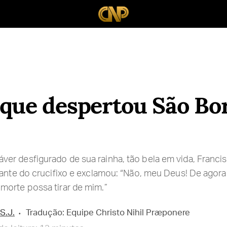
que despertou São Bor
r desfigurado de sua rainha, tão bela em vida, Francis
iante do crucifixo e exclamou: “Não, meu Deus! De agora
morte possa tirar de mim.”
S.J.
Tradução: Equipe Christo Nihil Præponere