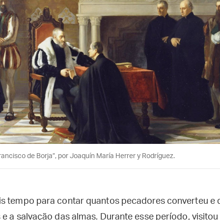
rancisco de Borja”, por Joaquín María Herrer y Rodríguez.
is tempo para contar quantos pecadores converteu e 
e a salvação das almas. Durante esse período, visitou 