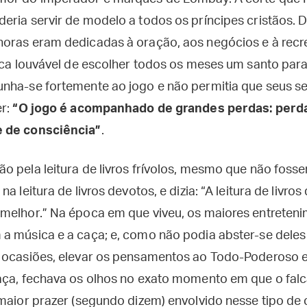
ria servir de modelo a todos os príncipes cristãos. Di
horas eram dedicadas à oração, aos negócios e à re
tica louvável de escolher todos os meses um santo par
nha-se fortemente ao jogo e não permitia que seus s
er:
“O jogo é acompanhado de grandes perdas: perda
 de consciência”
.
o pela leitura de livros frívolos, mesmo que não foss
a leitura de livros devotos, e dizia: “A leitura de livro
melhor.” Na época em que viveu, os maiores entreteni
a música e a caça; e, como não podia abster-se deles
 ocasiões, elevar os pensamentos ao Todo-Poderoso e 
aça, fechava os olhos no exato momento em que o falc
 maior prazer (segundo dizem) envolvido nesse tipo de 