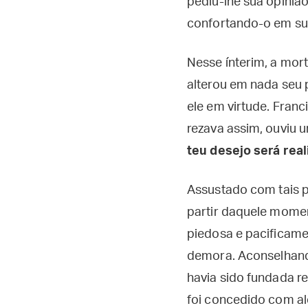
pediu-lhe sua opinião
confortando-o em su
Nesse ínterim, a mor
alterou em nada seu 
ele em virtude. Fran
rezava assim, ouviu u
teu desejo será real
Assustado com tais p
partir daquele momen
piedosa e pacificame
demora. Aconselhand
havia sido fundada r
foi concedido com al