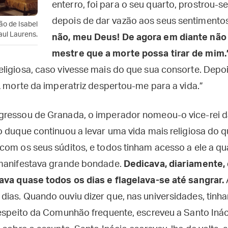
enterro, foi para o seu quarto, prostrou-se
depois de dar vazão aos seus sentimento
ão de Isabel
aul Laurens.
não, meu Deus! De agora em diante não
mestre que a morte possa tirar de mim.
ligiosa, caso vivesse mais do que sua consorte. Depo
“A morte da imperatriz despertou-me para a vida.”
ressou de Granada, o imperador nomeou-o vice-rei da
o duque continuou a levar uma vida mais religiosa do 
com os seus súditos, e todos tinham acesso a ele a qu
 manifestava grande bondade.
Dedicava, diariamente,
ava quase todos os dias e flagelava-se até sangrar.
ias. Quando ouviu dizer que, nas universidades, tinh
respeito da Comunhão frequente, escreveu a Santo Iná