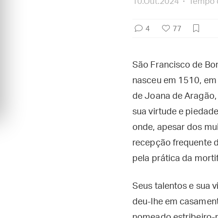
10.Out.2024
Tempo d
4
77
São Francisco de Bor
nasceu em 1510, em G
de Joana de Aragão, n
sua virtude e piedad
onde, apesar dos mui
recepção frequente 
pela prática da morti
Seus talentos e sua v
deu-lhe em casamento
nomeado estribeiro-