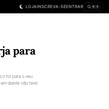
LOJA
INSCREVA-SE
ENTRAR
⌘
K
ja para
co foi para o seu
 em diante não terei