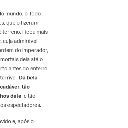
do mundo, o Todo-
s, que o fizeram
é terreno. Ficou mais
, cuja admirável
r ordem do imperador,
mortais dela até o
erto antes do enterro,
terrível.
Da bela
cadáver, tão
lhos dele
, e tão
dos espectadores.
vido e, após o