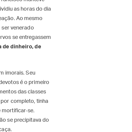
vidiu as horas do dia
creação. Ao mesmo
a ser venerado
ervos se entregassem
 de dinheiro, de
em imorais. Seu
s devotos é o primeiro
mentos das classes
 por completo, tinha
mortificar-se.
ão se precipitava do
caça.