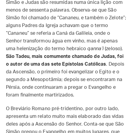
Simão e Judas são resumidas numa única lição com
menos de sessenta palavras. Observa-se que São
Simão foi chamado de “Cananeu, e também o Zelote”;
alguns Padres da Igreja achavam que o termo
“Cananeu” se referia a Caná da Galileia, onde o
Senhor transformou água em vinho, mas é apenas
uma helenização do termo hebraico
qanna’i
(zeloso).
São Tadeu, mais comumente chamado de Judas, foi
o autor de uma das sete Epístolas Católicas
. Depois
da Ascensão, o primeiro foi evangelizar o Egito e o
segundo a Mesopotâmia; depois se encontraram na
Pérsia, onde continuaram a pregar o Evangelho e
foram finalmente martirizados.
O Breviário Romano pré-tridentino, por outro lado,
apresenta um relato muito mais elaborado das vidas
deles após a Ascensão do Senhor. Conta-se que São
Simão pregou o Evangelho em muitos lugares, que