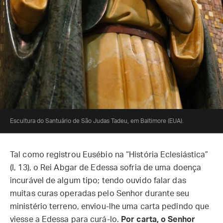
Escultura do Santuário de São Judas Tadeu, em Baltimore (EUA).
Tal como registrou Eusébio na “História Eclesiástica”
(I, 13), o Rei Abgar de Edessa sofria de uma doença
incurável de algum tipo; tendo ouvido falar das
muitas curas operadas pelo Senhor durante seu
ministério terreno, enviou-lhe uma carta pedindo que
viesse a Edessa para curá-lo.
Por carta, o Senhor