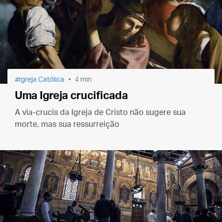
Igreja Católica
4 min
Uma Igreja crucificada
A via-crucis da Igreja de Cristo não sugere sua
morte, mas sua ressurreição