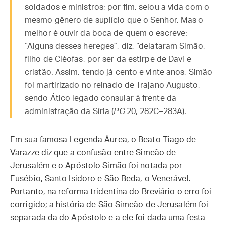
soldados e ministros; por fim, selou a vida com o
mesmo gênero de suplício que o Senhor. Mas o
melhor é ouvir da boca de quem o escreve:
“Alguns desses hereges”, diz, “delataram Simão,
filho de Cléofas, por ser da estirpe de Davi e
cristão. Assim, tendo já cento e vinte anos, Simão
foi martirizado no reinado de Trajano Augusto,
sendo Ático legado consular à frente da
administração da Síria (
PG
20, 282C–283A).
Em sua famosa Legenda Áurea, o Beato Tiago de
Varazze diz que a confusão entre Simeão de
Jerusalém e o Apóstolo Simão foi notada por
Eusébio, Santo Isidoro e São Beda, o Venerável.
Portanto, na reforma tridentina do Breviário o erro foi
corrigido; a história de São Simeão de Jerusalém foi
separada da do Apóstolo e a ele foi dada uma festa