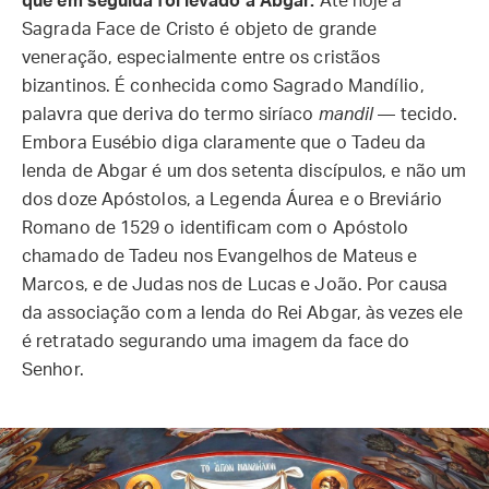
que em seguida foi levado a Abgar.
Até hoje a
Sagrada Face de Cristo é objeto de grande
veneração, especialmente entre os cristãos
bizantinos. É conhecida como Sagrado Mandílio,
palavra que deriva do termo siríaco
mandil
— tecido.
Embora Eusébio diga claramente que o Tadeu da
lenda de Abgar é um dos setenta discípulos, e não um
dos doze Apóstolos, a Legenda Áurea e o Breviário
Romano de 1529 o identificam com o Apóstolo
chamado de Tadeu nos Evangelhos de Mateus e
Marcos, e de Judas nos de Lucas e João. Por causa
da associação com a lenda do Rei Abgar, às vezes ele
é retratado segurando uma imagem da face do
Senhor.