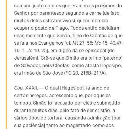
comum, junto com os que eram mais próximos do
Senhor por parentesco segundo a carne (de fato,
muitos deles estavam vivos), quem merecia
ocupar o posto de Tiago. Todos então decidiram
unanimemente que Simão, filho do Cléofas de que
se fala nos Evangelhos [cf.
Mt
27, 56;
Mc
15, 40.47;
16, 1;
Jo
19, 25], era digno da sé episcopal [de
Jerusalém]. Crê-se que Simão era primo [paterno]
do Salvador, pois Cléofas, como atesta Hegesipo,
era irmão de São José (
PG
20, 216B–217A).
Cap.
XXXII. — O qual [Hegesipo], falando de
certos hereges, acrescenta que, por aqueles
tempos, Simão foi acusado por eles e submetido
durante muitos dias, pelo fato de ser cristão, a
vários tipos de tortura, causando admiração [por
sua paciência] tanto ao magistrado como aos