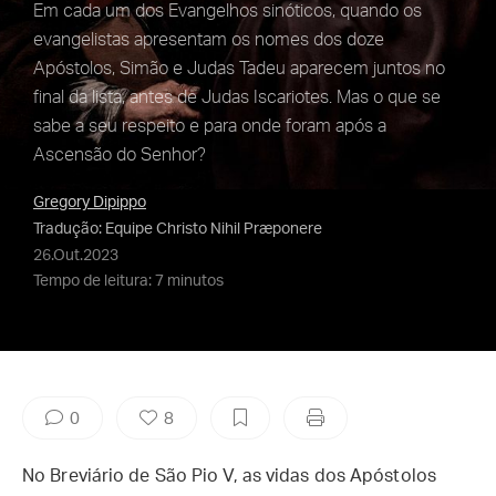
Em cada um dos Evangelhos sinóticos, quando os
evangelistas apresentam os nomes dos doze
Apóstolos, Simão e Judas Tadeu aparecem juntos no
final da lista, antes de Judas Iscariotes. Mas o que se
sabe a seu respeito e para onde foram após a
Ascensão do Senhor?
Gregory Dipippo
Tradução: Equipe Christo Nihil Præponere
26.Out.2023
Tempo de leitura: 7 minutos
0
8
No Breviário de São Pio V, as vidas dos Apóstolos