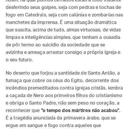
hostil, na qual punhos cerrados estão a todo instante
desferindo seus golpes, seja com pedras e tochas de
fogo em Catedrais, seja com calúnias e zombarias nas
manchetes da imprensa. É uma situação dramática
que suscita, acima de tudo, almas virtuosas, de vidas
limpas e inteligências simples, que tenham a ousadia
de pôr termo ao suicídio da sociedade que se
avizinha e ameaça arrastar consigo a própria Igreja e
o seu futuro.
No deserto que forjou a santidade de Santo Antão, a
fumaça que cobre os céus do Egito, decorrente dos
incêndios premeditados contra igrejas cristãs, lembra
a caçada de Nero aos primeiros filhos do cristianismo
e obriga o Santo Padre, não sem peso no coração, a
reconhecer que
"o tempo dos mártires não acabou"
.
É a tragédia anunciada da primavera árabe, que se
ergue em sangue e fogo contra aqueles que