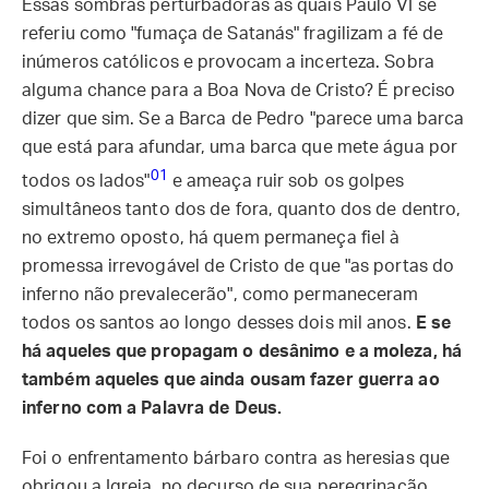
Essas sombras perturbadoras às quais Paulo VI se
referiu como "fumaça de Satanás" fragilizam a fé de
inúmeros católicos e provocam a incerteza. Sobra
alguma chance para a Boa Nova de Cristo? É preciso
dizer que sim. Se a Barca de Pedro "parece uma barca
que está para afundar, uma barca que mete água por
01
todos os lados"
e ameaça ruir sob os golpes
simultâneos tanto dos de fora, quanto dos de dentro,
no extremo oposto, há quem permaneça fiel à
promessa irrevogável de Cristo de que "as portas do
inferno não prevalecerão", como permaneceram
todos os santos ao longo desses dois mil anos.
E se
há aqueles que propagam o desânimo e a moleza, há
também aqueles que ainda ousam fazer guerra ao
inferno com a Palavra de Deus.
Foi o enfrentamento bárbaro contra as heresias que
obrigou a Igreja, no decurso de sua peregrinação